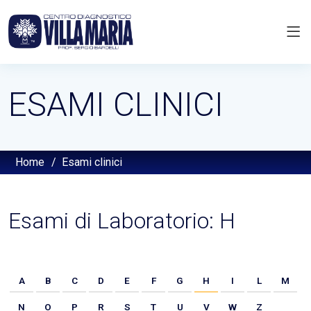
ESAMI CLINICI
Home
/
Esami clinici
Esami di Laboratorio: H
A
B
C
D
E
F
G
H
I
L
M
N
O
P
R
S
T
U
V
W
Z