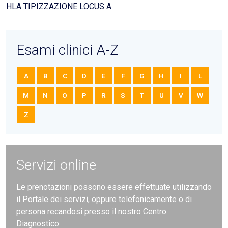
HLA TIPIZZAZIONE LOCUS A
Esami clinici A-Z
A
B
C
D
E
F
G
H
I
L
M
N
O
P
R
S
T
U
V
W
Z
Servizi online
Le prenotazioni possono essere effettuate utilizzando
il Portale dei servizi, oppure telefonicamente o di
persona recandosi presso il nostro Centro
Diagnostico.