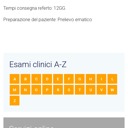
Tempi consegna referto: 12GG.
Preparazione del paziente: Prelievo ematico
Esami clinici A-Z
A
B
C
D
E
F
G
H
I
L
M
N
O
P
R
S
T
U
V
W
Z