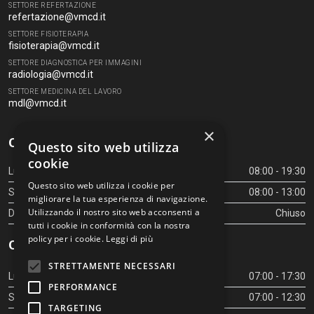
SETTORE REFERTAZIONE
refertazione@vmcd.it
SETTORE FISIOTERAPIA
fisioterapia@vmcd.it
SETTORE DIAGNOSTICA PER IMMAGINI
radiologia@vmcd.it
SETTORE MEDICINA DEL LAVORO
mdl@vmcd.it
×
Orari Centro Diagnostico
Questo sito web utilizza
cookie
Lunedì - Venerdì
08:00 - 19:30
Questo sito web utilizza i cookie per
Sabato
08:00 - 13:00
migliorare la tua esperienza di navigazione.
Utilizzando il nostro sito web acconsenti a
Domenica
Chiuso
tutti i cookie in conformità con la nostra
policy per i cookie.
Leggi di più
Orari Centro Diagnostico
STRETTAMENTE NECESSARI
Lunedì - Venerdì
07:00 - 17:30
PERFORMANCE
Sabato
07:00 - 12:30
TARGETING