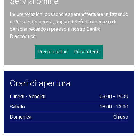
Servizi online
Le prenotazioni possono essere effettuate utilizzando
il Portale dei servizi, oppure telefonicamente o di
persona recandosi presso il nostro Centro
Diagnostico.
Prenota online
Ritira referto
Orari di apertura
Lunedì - Venerdì
08:00 - 19:30
Sabato
08:00 - 13:00
Domenica
Chiuso