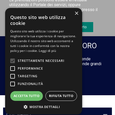
utilizzando il Portale dei servizi, oppure
telefonicamente o di persona recandosi presso il
×
nostro Centro Diagnostico.
Questo sito web utilizza
cookie
Prenota online
Ritira referto
Questo sito web utilizza i cookie per
migliorare la tua esperienza di navigazione.
Utilizzando il nostro sito web acconsenti a
MEDICINA DEL LAVORO
tutti i cookie in conformità con la nostra
policy per i cookie.
Leggi di più
Il servizio si prefigge di assistere le Aziende
STRETTAMENTE NECESSARI
pubbliche e private. Si rivolge sia ad aziende grandi
PERFORMANCE
che a quelle di piccole dimensioni.
TARGETING
FUNZIONALITÀ
Leggi di più
ACCETTA TUTTO
RIFIUTA TUTTO
MOSTRA DETTAGLI
CHI SIAMO