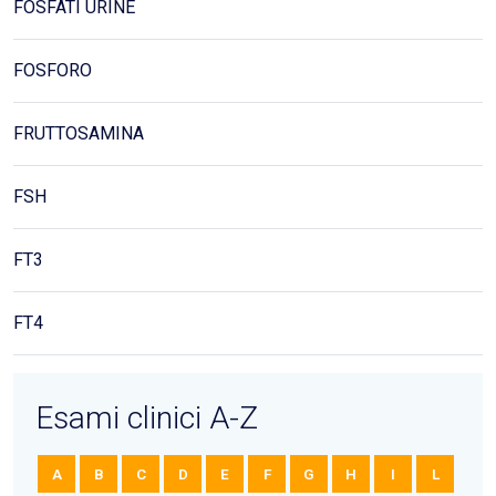
FOSFATI URINE
FOSFORO
FRUTTOSAMINA
FSH
FT3
FT4
Esami clinici A-Z
A
B
C
D
E
F
G
H
I
L