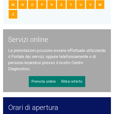
M
N
O
P
R
S
T
U
V
W
Z
Servizi online
Le prenotazioni possono essere effettuate utilizzando
il Portale dei servizi, oppure telefonicamente o di
persona recandosi presso il nostro Centro
Diagnostico.
Prenota online
Ritira referto
Orari di apertura