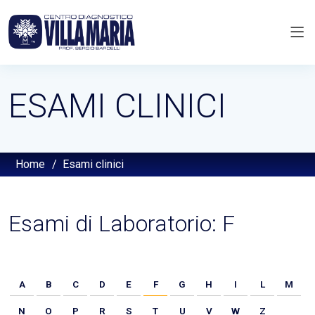
ESAMI CLINICI
Home
/
Esami clinici
Esami di Laboratorio: F
A
B
C
D
E
F
G
H
I
L
M
N
O
P
R
S
T
U
V
W
Z