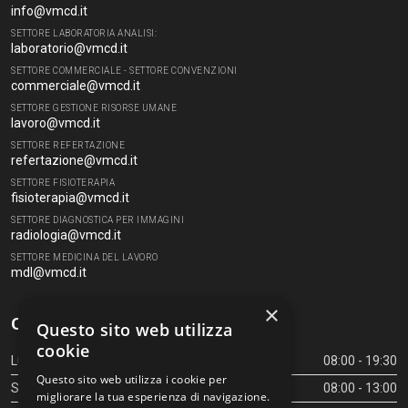
info@vmcd.it
SETTORE LABORATORIA ANALISI:
laboratorio@vmcd.it
SETTORE COMMERCIALE - SETTORE CONVENZIONI
commerciale@vmcd.it
SETTORE GESTIONE RISORSE UMANE
lavoro@vmcd.it
SETTORE REFERTAZIONE
refertazione@vmcd.it
SETTORE FISIOTERAPIA
fisioterapia@vmcd.it
SETTORE DIAGNOSTICA PER IMMAGINI
radiologia@vmcd.it
SETTORE MEDICINA DEL LAVORO
mdl@vmcd.it
×
Orari Centro Diagnostico
Questo sito web utilizza
cookie
Lunedì - Venerdì
08:00 - 19:30
Questo sito web utilizza i cookie per
Sabato
08:00 - 13:00
migliorare la tua esperienza di navigazione.