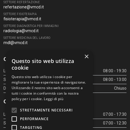
SETTORE REFERTAZIONE
refertazione@vmcd.it
SETTORE FISIOTERAPIA
fisioterapia@vmcd.it
SETTORE DIAGNOSTICA PER IMMAGINI
radiologia@vmcd.it
SETTORE MEDICINA DEL LAVORO
mdl@vmcd.it
×
Orari Centro Diagnostico
Questo sito web utilizza
cookie
Lunedì - Venerdì
08:00 - 19:30
Questo sito web utilizza i cookie per
Sabato
08:00 - 13:00
migliorare la tua esperienza di navigazione.
Utilizzando il nostro sito web acconsenti a
Domenica
Chiuso
tutti i cookie in conformità con la nostra
policy per i cookie.
Leggi di più
Orari Centro Diagnostico
STRETTAMENTE NECESSARI
Lunedì - Venerdì
07:00 - 17:30
PERFORMANCE
Sabato
07:00 - 12:30
TARGETING