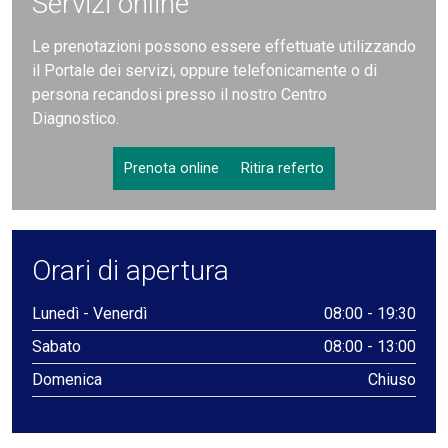
Servizi online
Le prenotazioni possono essere effettuate utilizzando
il Portale dei servizi, oppure telefonicamente o di
persona recandosi presso il nostro Centro
Diagnostico.
Prenota online
Ritira referto
Orari di apertura
Lunedì - Venerdì
08:00 - 19:30
Sabato
08:00 - 13:00
Domenica
Chiuso