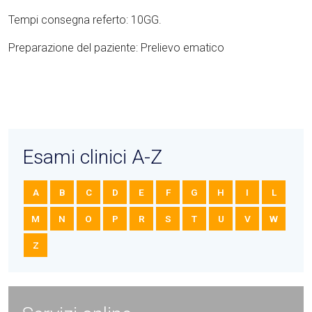
Tempi consegna referto: 10GG.
Preparazione del paziente: Prelievo ematico
Esami clinici A-Z
A
B
C
D
E
F
G
H
I
L
M
N
O
P
R
S
T
U
V
W
Z