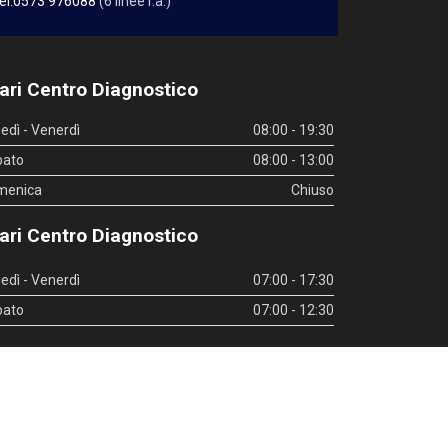
el.0573 976088
(6 linee r.a.)
ari Centro Diagnostico
edì - Venerdì
08:00 - 19:30
bato
08:00 - 13:00
menica
Chiuso
ari Centro Diagnostico
edì - Venerdì
07:00 - 17:30
bato
07:00 - 12:30
inks utili
|
Whistleblowing
|
Privacy Policy
|
Privacy Policy