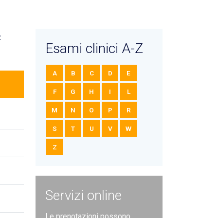
Z
Esami clinici A-Z
A
B
C
D
E
F
G
H
I
L
M
N
O
P
R
S
T
U
V
W
Z
Servizi online
Le prenotazioni possono