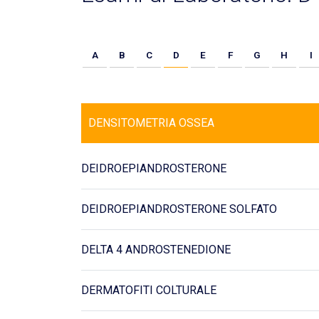
A
B
C
D
E
F
G
H
I
DENSITOMETRIA OSSEA
DEIDROEPIANDROSTERONE
DEIDROEPIANDROSTERONE SOLFATO
DELTA 4 ANDROSTENEDIONE
DERMATOFITI COLTURALE