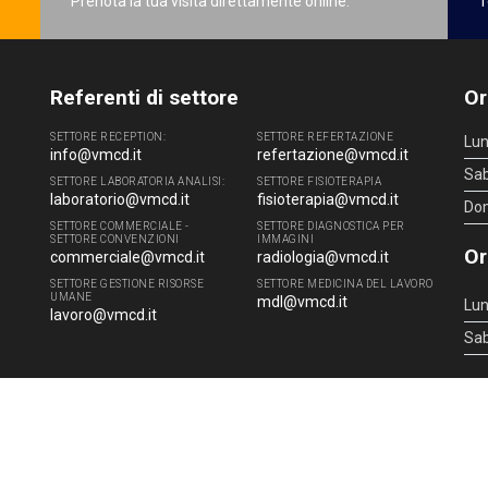
Prenota la tua visita direttamente online.
T
Referenti di settore
Or
SETTORE RECEPTION:
SETTORE REFERTAZIONE
Lun
info@vmcd.it
refertazione@vmcd.it
Sa
SETTORE LABORATORIA ANALISI:
SETTORE FISIOTERAPIA
laboratorio@vmcd.it
fisioterapia@vmcd.it
Do
SETTORE COMMERCIALE -
SETTORE DIAGNOSTICA PER
SETTORE CONVENZIONI
IMMAGINI
Or
commerciale@vmcd.it
radiologia@vmcd.it
SETTORE GESTIONE RISORSE
SETTORE MEDICINA DEL LAVORO
UMANE
mdl@vmcd.it
Lun
lavoro@vmcd.it
Sa
4 - 51100 Pistoia (PT) - Tel.
0573.976088
- P.IVA 00219520475 -
info@vmcd.it
|
L