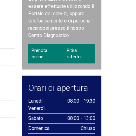
essere effettuate utilizzando il
Portale dei servizi, oppure
telefonicamente o di persona
recandosi presso il nostro
Centro Diagnostico.
Prenota
Ritira
online
referto
Orari di apertura
Lunedì -
08:00 - 19:30
Venerdì
Sabato
08:00 - 13:00
Domenica
Chiuso