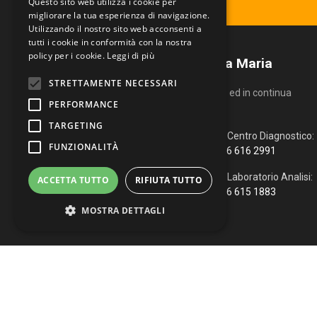
Ritira il tuo referto
Questo sito web utilizza i cookie per
migliorare la tua esperienza di navigazione.
Utilizzando il nostro sito web acconsenti a
tutti i cookie in conformità con la nostra
policy per i cookie.
Leggi di più
Centro Diagnostico Villa Maria
STRETTAMENTE NECESSARI
Un servizio altamente qualificato ed in continua
PERFORMANCE
evoluzione.
TARGETING
Via Fiume, 4
Centro Diagnostico:
FUNZIONALITÀ
51100 Pistoia (PT)
366 616 2991
0573 976088
Laboratorio Analisi:
ACCETTA TUTTO
RIFIUTA TUTTO
366 615 1883
info@vmcd.it
MOSTRA DETTAGLI
Strettamente necessari
Performance
Targeting
Funzionalità
Copyright © 2026 Centro Diagnostico Villa Maria. Via Fiume, 
WhatsApp
|
Web Agency
I cookie strettamente necessari consentono le