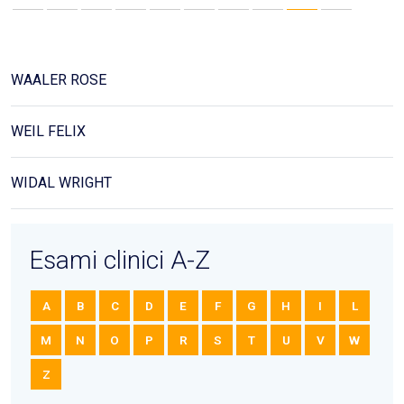
WAALER ROSE
WEIL FELIX
WIDAL WRIGHT
Esami clinici A-Z
A
B
C
D
E
F
G
H
I
L
M
N
O
P
R
S
T
U
V
W
Z