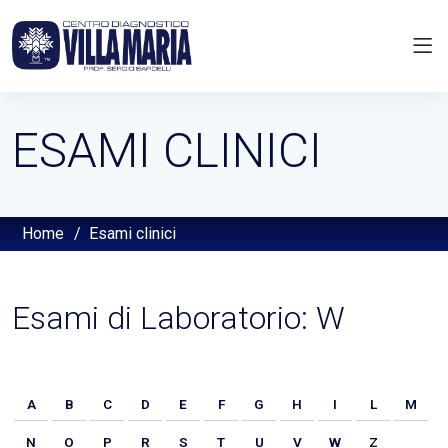
ESAMI CLINICI
Home
/
Esami clinici
Esami di Laboratorio: W
A
B
C
D
E
F
G
H
I
L
M
N
O
P
R
S
T
U
V
W
Z