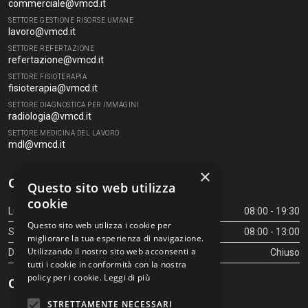
commerciale@vmcd.it
SETTORE GESTIONE RISORSE UMANE
lavoro@vmcd.it
SETTORE REFERTAZIONE
refertazione@vmcd.it
SETTORE FISIOTERAPIA
fisioterapia@vmcd.it
SETTORE DIAGNOSTICA PER IMMAGINI
radiologia@vmcd.it
SETTORE MEDICINA DEL LAVORO
mdl@vmcd.it
×
Orari Centro Diagnostico
Questo sito web utilizza
cookie
Lunedì - Venerdì
08:00 - 19:30
Questo sito web utilizza i cookie per
Sabato
08:00 - 13:00
migliorare la tua esperienza di navigazione.
Utilizzando il nostro sito web acconsenti a
Domenica
Chiuso
tutti i cookie in conformità con la nostra
policy per i cookie.
Leggi di più
Orari Centro Diagnostico
STRETTAMENTE NECESSARI