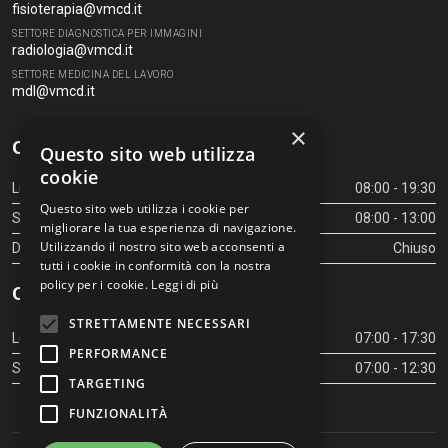
fisioterapia@vmcd.it
SETTORE DIAGNOSTICA PER IMMAGINI
radiologia@vmcd.it
SETTORE MEDICINA DEL LAVORO
mdl@vmcd.it
×
Orari Centro Diagnostico
Questo sito web utilizza
cookie
Lunedì - Venerdì
08:00 - 19:30
Questo sito web utilizza i cookie per
Sabato
08:00 - 13:00
migliorare la tua esperienza di navigazione.
Utilizzando il nostro sito web acconsenti a
Domenica
Chiuso
tutti i cookie in conformità con la nostra
policy per i cookie.
Leggi di più
Orari Centro Diagnostico
STRETTAMENTE NECESSARI
Lunedì - Venerdì
07:00 - 17:30
PERFORMANCE
Sabato
07:00 - 12:30
TARGETING
FUNZIONALITÀ