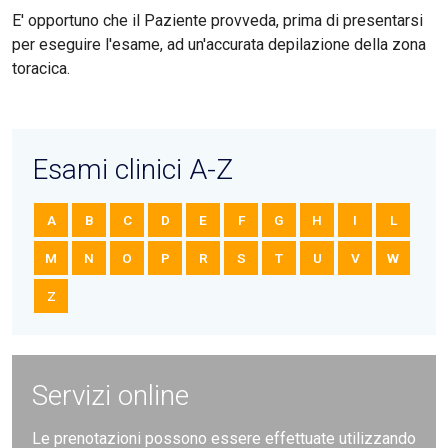
E' opportuno che il Paziente provveda, prima di presentarsi
per eseguire l'esame, ad un'accurata depilazione della zona
toracica.
Esami clinici A-Z
A
B
C
D
E
F
G
H
I
L
M
N
O
P
R
S
T
U
V
W
Z
Servizi online
Le prenotazioni possono essere effettuate utilizzando