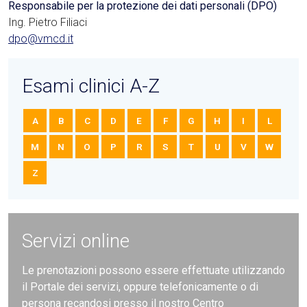
Responsabile per la protezione dei dati personali (DPO)
Ing. Pietro Filiaci
dpo@vmcd.it
Esami clinici A-Z
A
B
C
D
E
F
G
H
I
L
M
N
O
P
R
S
T
U
V
W
Z
Servizi online
Le prenotazioni possono essere effettuate utilizzando
il Portale dei servizi, oppure telefonicamente o di
persona recandosi presso il nostro Centro