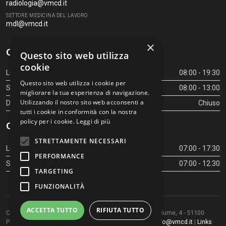
radiologia@vmcd.it
SETTORE MEDICINA DEL LAVORO
mdl@vmcd.it
×
Orari Centro Diagnostico
Questo sito web utilizza
cookie
Lunedì - Venerdì
08:00 - 19:30
Questo sito web utilizza i cookie per
Sabato
08:00 - 13:00
migliorare la tua esperienza di navigazione.
Utilizzando il nostro sito web acconsenti a
Domenica
Chiuso
tutti i cookie in conformità con la nostra
policy per i cookie.
Leggi di più
Orari Centro Diagnostico
STRETTAMENTE NECESSARI
Lunedì - Venerdì
07:00 - 17:30
PERFORMANCE
Sabato
07:00 - 12:30
TARGETING
FUNZIONALITÀ
ACCETTA TUTTO
RIFIUTA TUTTO
Copyright © 2026 Centro Diagnostico Villa Maria. Via Fiume, 4 - 51100
Pistoia (PT) - Tel.
0573.976088
- P.IVA 00219520475 -
info@vmcd.it
|
Links