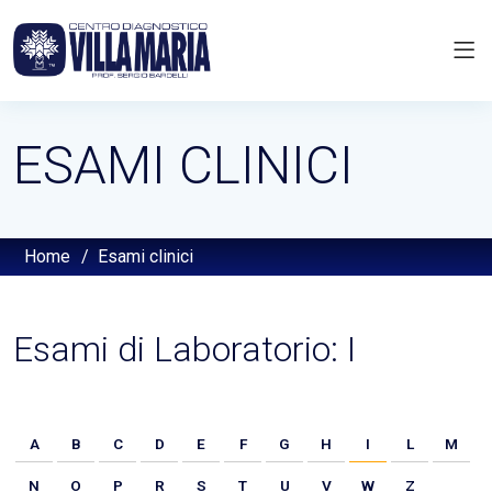
ESAMI CLINICI
Home
/
Esami clinici
Esami di Laboratorio: I
A
B
C
D
E
F
G
H
I
L
M
N
O
P
R
S
T
U
V
W
Z