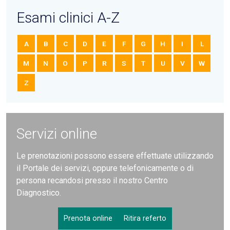
Esami clinici A-Z
A
B
C
D
E
F
G
H
I
L
M
N
O
P
R
S
T
U
V
W
Z
Servizi online
Le prenotazioni possono essere effettuate utilizzando
il Portale dei servizi, oppure telefonicamente o di
persona recandosi presso il nostro Centro
Diagnostico.
Prenota online
Ritira referto