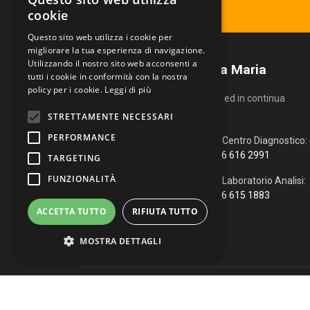
Ritira il tuo referto
cookie
Questo sito web utilizza i cookie per
migliorare la tua esperienza di navigazione.
Utilizzando il nostro sito web acconsenti a
Centro Diagnostico Villa Maria
tutti i cookie in conformità con la nostra
policy per i cookie.
Leggi di più
Un servizio altamente qualificato ed in continua
evoluzione.
STRETTAMENTE NECESSARI
PERFORMANCE
Via Fiume, 4
Centro Diagnostico:
51100 Pistoia (PT)
366 616 2991
TARGETING
FUNZIONALITÀ
0573 976088
Laboratorio Analisi:
366 615 1883
info@vmcd.it
ACCETTA TUTTO
RIFIUTA TUTTO
MOSTRA DETTAGLI
Copyright © 2026 Centro Diagnostico Villa Maria. Via Fiume, 
Strettamente necessari
Performance
WhatsApp
|
Web Agency
Targeting
Funzionalità