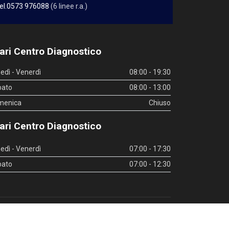
el.0573 976088
(6 linee r.a.)
ari Centro Diagnostico
edì - Venerdì
08:00 - 19:30
bato
08:00 - 13:00
menica
Chiuso
ari Centro Diagnostico
edì - Venerdì
07:00 - 17:30
bato
07:00 - 12:30
inks utili
|
Whistleblowing
|
Privacy Policy
|
Privacy Policy