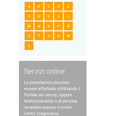
A
B
C
D
E
F
G
H
I
L
M
N
O
P
R
S
T
U
V
W
Z
Servizi online
Le prenotazioni possono
essere effettuate utilizzando il
Portale dei servizi, oppure
telefonicamente o di persona
recandosi presso il nostro
Centro Diagnostico.