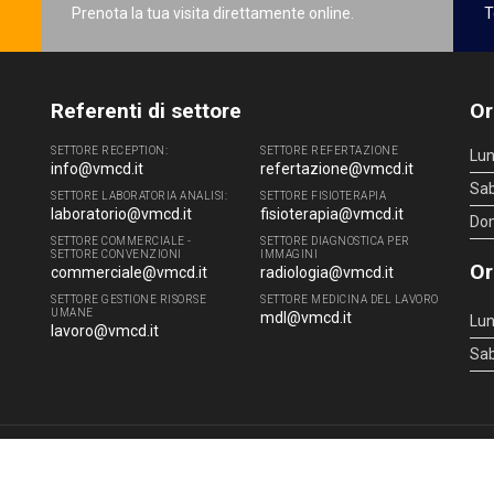
Prenota la tua visita direttamente online.
T
Referenti di settore
Or
SETTORE RECEPTION:
SETTORE REFERTAZIONE
Lun
info@vmcd.it
refertazione@vmcd.it
Sa
SETTORE LABORATORIA ANALISI:
SETTORE FISIOTERAPIA
laboratorio@vmcd.it
fisioterapia@vmcd.it
Do
SETTORE COMMERCIALE -
SETTORE DIAGNOSTICA PER
SETTORE CONVENZIONI
IMMAGINI
Or
commerciale@vmcd.it
radiologia@vmcd.it
SETTORE GESTIONE RISORSE
SETTORE MEDICINA DEL LAVORO
UMANE
mdl@vmcd.it
Lun
lavoro@vmcd.it
Sa
4 - 51100 Pistoia (PT) - Tel.
0573.976088
- P.IVA 00219520475 -
info@vmcd.it
|
L