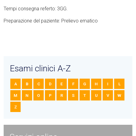
Tempi consegna referto: 3GG.
Preparazione del paziente: Prelievo ematico
Esami clinici A-Z
A
B
C
D
E
F
G
H
I
L
M
N
O
P
R
S
T
U
V
W
Z