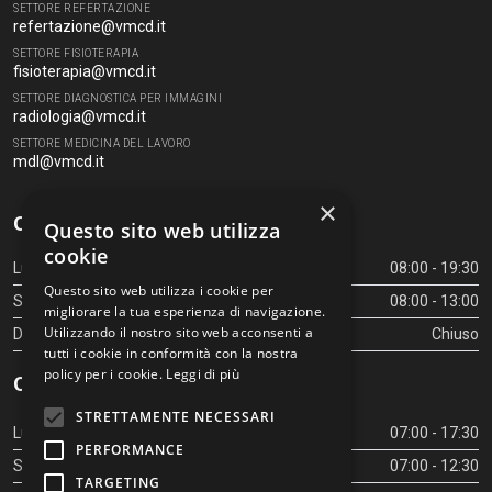
SETTORE REFERTAZIONE
refertazione@vmcd.it
SETTORE FISIOTERAPIA
fisioterapia@vmcd.it
SETTORE DIAGNOSTICA PER IMMAGINI
radiologia@vmcd.it
SETTORE MEDICINA DEL LAVORO
mdl@vmcd.it
×
Orari Centro Diagnostico
Questo sito web utilizza
cookie
Lunedì - Venerdì
08:00 - 19:30
Questo sito web utilizza i cookie per
Sabato
08:00 - 13:00
migliorare la tua esperienza di navigazione.
Utilizzando il nostro sito web acconsenti a
Domenica
Chiuso
tutti i cookie in conformità con la nostra
policy per i cookie.
Leggi di più
Orari Centro Diagnostico
STRETTAMENTE NECESSARI
Lunedì - Venerdì
07:00 - 17:30
PERFORMANCE
Sabato
07:00 - 12:30
TARGETING