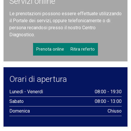
Servizi online
Le prenotazioni possono essere effettuate utilizzando
il Portale dei servizi, oppure telefonicamente o di
persona recandosi presso il nostro Centro
Diagnostico.
Prenota online
Ritira referto
Orari di apertura
Lunedì - Venerdì
08:00 - 19:30
Sabato
08:00 - 13:00
Domenica
Chiuso