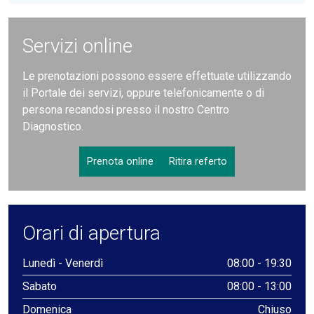
Servizi online
Le prenotazioni possono essere effettuate utilizzando
il Portale dei servizi, oppure telefonicamente o di
persona recandosi presso il nostro Centro
Diagnostico.
Prenota online
Ritira referto
Orari di apertura
Lunedì - Venerdì
08:00 - 19:30
Sabato
08:00 - 13:00
Domenica
Chiuso