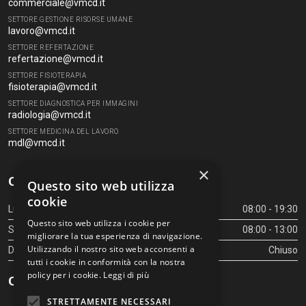
commerciale@vmcd.it
SETTORE GESTIONE RISORSE UMANE
lavoro@vmcd.it
SETTORE REFERTAZIONE
refertazione@vmcd.it
SETTORE FISIOTERAPIA
fisioterapia@vmcd.it
SETTORE DIAGNOSTICA PER IMMAGINI
radiologia@vmcd.it
SETTORE MEDICINA DEL LAVORO
mdl@vmcd.it
×
Orari Centro Diagnostico
Questo sito web utilizza
cookie
Lunedì - Venerdì
08:00 - 19:30
Questo sito web utilizza i cookie per
Sabato
08:00 - 13:00
migliorare la tua esperienza di navigazione.
Utilizzando il nostro sito web acconsenti a
Domenica
Chiuso
tutti i cookie in conformità con la nostra
policy per i cookie.
Leggi di più
Orari Centro Diagnostico
STRETTAMENTE NECESSARI