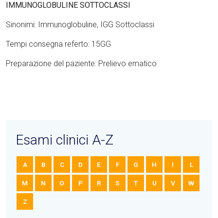
IMMUNOGLOBULINE SOTTOCLASSI
Sinonimi: Immunoglobuline, IGG Sottoclassi
Tempi consegna referto: 15GG
Preparazione del paziente: Prelievo ematico
Esami clinici A-Z
A
B
C
D
E
F
G
H
I
L
M
N
O
P
R
S
T
U
V
W
Z