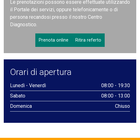
Le prenotazioni possono essere effettuate utilizzando
il Portale dei servizi, oppure telefonicamente o di
persona recandosi presso il nostro Centro
Diagnostico.
Prenota online
Ritira referto
Orari di apertura
Lunedì - Venerdì
08:00 - 19:30
Sabato
08:00 - 13:00
Domenica
Chiuso