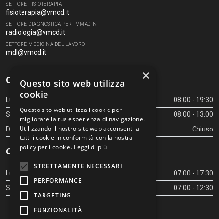
SETTORE FISIOTERAPIA
fisioterapia@vmcd.it
SETTORE DIAGNOSTICA PER IMMAGINI
radiologia@vmcd.it
SETTORE MEDICINA DEL LAVORO
mdl@vmcd.it
×
Orari Centro Diagnostico
Questo sito web utilizza
cookie
Lunedì - Venerdì
08:00 - 19:30
Questo sito web utilizza i cookie per
Sabato
08:00 - 13:00
migliorare la tua esperienza di navigazione.
Utilizzando il nostro sito web acconsenti a
Domenica
Chiuso
tutti i cookie in conformità con la nostra
policy per i cookie.
Leggi di più
Orari Centro Diagnostico
STRETTAMENTE NECESSARI
Lunedì - Venerdì
07:00 - 17:30
PERFORMANCE
Sabato
07:00 - 12:30
TARGETING
FUNZIONALITÀ