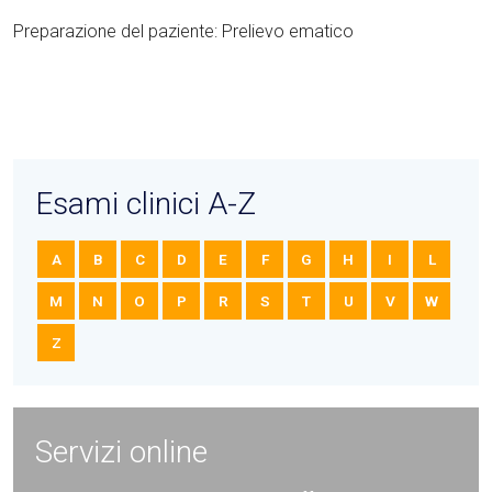
Preparazione del paziente: Prelievo ematico
Esami clinici A-Z
A
B
C
D
E
F
G
H
I
L
M
N
O
P
R
S
T
U
V
W
Z
Servizi online