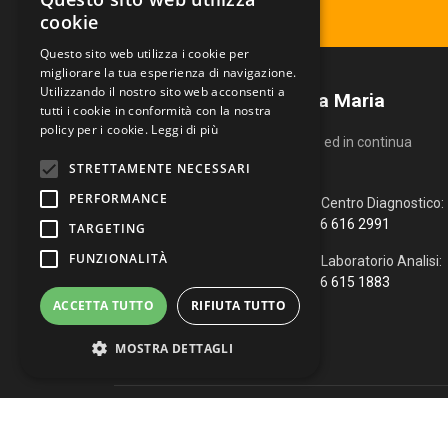
Ritira il tuo referto
cookie
Questo sito web utilizza i cookie per
migliorare la tua esperienza di navigazione.
Utilizzando il nostro sito web acconsenti a
Centro Diagnostico Villa Maria
tutti i cookie in conformità con la nostra
policy per i cookie.
Leggi di più
Un servizio altamente qualificato ed in continua
evoluzione.
STRETTAMENTE NECESSARI
PERFORMANCE
Via Fiume, 4
Centro Diagnostico:
51100 Pistoia (PT)
366 616 2991
TARGETING
FUNZIONALITÀ
0573 976088
Laboratorio Analisi:
366 615 1883
info@vmcd.it
ACCETTA TUTTO
RIFIUTA TUTTO
MOSTRA DETTAGLI
Copyright © 2026 Centro Diagnostico Villa Maria. Via Fiume, 
Strettamente necessari
Performance
WhatsApp
|
Web Agency
Targeting
Funzionalità