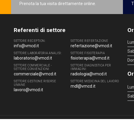
Prenota la tua visita direttamente online.
T
Referenti di settore
Or
SETTORE RECEPTION:
SETTORE REFERTAZIONE
Lun
info@vmcd.it
refertazione@vmcd.it
Sa
SETTORE LABORATORIA ANALISI:
SETTORE FISIOTERAPIA
laboratorio@vmcd.it
fisioterapia@vmcd.it
Do
SETTORE COMMERCIALE -
SETTORE DIAGNOSTICA PER
SETTORE CONVENZIONI
IMMAGINI
Or
commerciale@vmcd.it
radiologia@vmcd.it
SETTORE GESTIONE RISORSE
SETTORE MEDICINA DEL LAVORO
UMANE
mdl@vmcd.it
Lun
lavoro@vmcd.it
Sa
4 - 51100 Pistoia (PT) - Tel.
0573.976088
- P.IVA 00219520475 -
info@vmcd.it
|
L