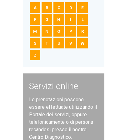
A
B
C
D
E
F
G
H
I
L
M
N
O
P
R
S
T
U
V
W
Z
Servizi online
Le prenotazioni possono
essere effettuate utilizzando il
Portale dei servizi, oppure
telefonicamente o di persona
recandosi presso il nostro
Centro Diagnostico.