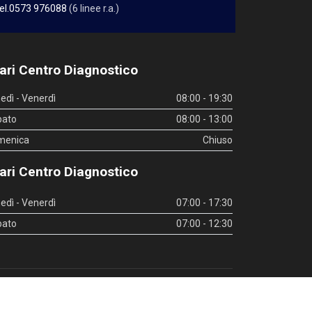
el.0573 976088
(6 linee r.a.)
ari Centro Diagnostico
edì - Venerdì
08:00 - 19:30
bato
08:00 - 13:00
menica
Chiuso
ari Centro Diagnostico
edì - Venerdì
07:00 - 17:30
bato
07:00 - 12:30
inks utili
|
Whistleblowing
|
Privacy Policy
|
Privacy Policy