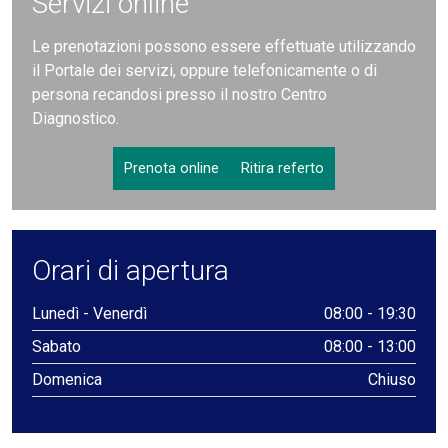
Servizi online
Le prenotazioni possono essere effettuate utilizzando
il Portale dei servizi, oppure telefonicamente o di
persona recandosi presso il nostro Centro
Diagnostico.
Prenota online
Ritira referto
Orari di apertura
Lunedì - Venerdì
08:00 - 19:30
Sabato
08:00 - 13:00
Domenica
Chiuso