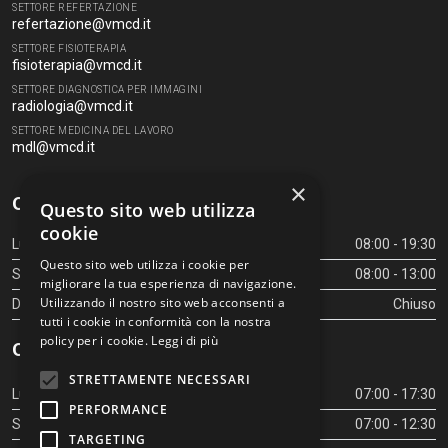
SETTORE REFERTAZIONE
refertazione@vmcd.it
SETTORE FISIOTERAPIA
fisioterapia@vmcd.it
SETTORE DIAGNOSTICA PER IMMAGINI
radiologia@vmcd.it
SETTORE MEDICINA DEL LAVORO
mdl@vmcd.it
×
Orari Centro Diagnostico
Questo sito web utilizza
cookie
Lunedì - Venerdì
08:00 - 19:30
Questo sito web utilizza i cookie per
Sabato
08:00 - 13:00
migliorare la tua esperienza di navigazione.
Utilizzando il nostro sito web acconsenti a
Domenica
Chiuso
tutti i cookie in conformità con la nostra
policy per i cookie.
Leggi di più
Orari Centro Diagnostico
STRETTAMENTE NECESSARI
Lunedì - Venerdì
07:00 - 17:30
PERFORMANCE
Sabato
07:00 - 12:30
TARGETING