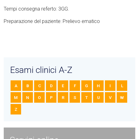
Tempi consegna referto: 3GG.
Preparazione del paziente: Prelievo ematico
Esami clinici A-Z
A
B
C
D
E
F
G
H
I
L
M
N
O
P
R
S
T
U
V
W
Z