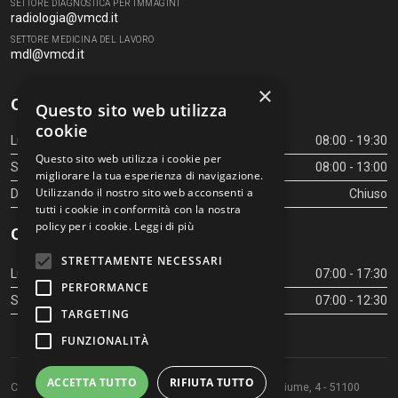
SETTORE DIAGNOSTICA PER IMMAGINI
radiologia@vmcd.it
SETTORE MEDICINA DEL LAVORO
mdl@vmcd.it
×
Orari Centro Diagnostico
Questo sito web utilizza
cookie
Lunedì - Venerdì
08:00 - 19:30
Questo sito web utilizza i cookie per
Sabato
08:00 - 13:00
migliorare la tua esperienza di navigazione.
Utilizzando il nostro sito web acconsenti a
Domenica
Chiuso
tutti i cookie in conformità con la nostra
policy per i cookie.
Leggi di più
Orari Centro Diagnostico
STRETTAMENTE NECESSARI
Lunedì - Venerdì
07:00 - 17:30
PERFORMANCE
Sabato
07:00 - 12:30
TARGETING
FUNZIONALITÀ
ACCETTA TUTTO
RIFIUTA TUTTO
Copyright © 2026 Centro Diagnostico Villa Maria. Via Fiume, 4 - 51100