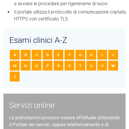
e avviare le procedure per rigenerarne di nuovi.
Il portale utilizza il protocollo di comunicazione criptata
HTTPS con certificato TLS.
Esami clinici A-Z
A
B
C
D
E
F
G
H
I
L
M
N
O
P
R
S
T
U
V
W
Z
Servizi online
Le prenotazioni possono essere effettuate utilizzando
il Portale dei servizi, oppure telefonicamente o di