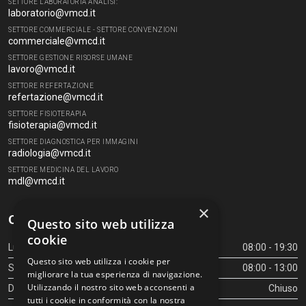
SETTORE LABORATORIA ANALISI:
laboratorio@vmcd.it
SETTORE COMMERCIALE - SETTORE CONVENZIONI
commerciale@vmcd.it
SETTORE GESTIONE RISORSE UMANE
lavoro@vmcd.it
SETTORE REFERTAZIONE
refertazione@vmcd.it
SETTORE FISIOTERAPIA
fisioterapia@vmcd.it
SETTORE DIAGNOSTICA PER IMMAGINI
radiologia@vmcd.it
SETTORE MEDICINA DEL LAVORO
mdl@vmcd.it
×
Orari Centro Diagnostico
Questo sito web utilizza
cookie
Lunedì - Venerdì
08:00 - 19:30
Questo sito web utilizza i cookie per
Sabato
08:00 - 13:00
migliorare la tua esperienza di navigazione.
Utilizzando il nostro sito web acconsenti a
Domenica
Chiuso
tutti i cookie in conformità con la nostra