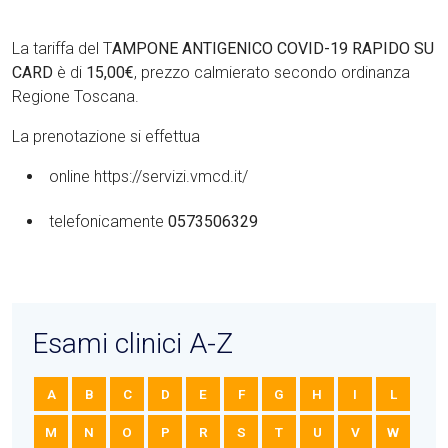
La tariffa del T
AMPONE ANTIGENICO COVID-19 RAPIDO SU
CARD
è di
15,00€
, prezzo calmierato secondo ordinanza
Regione Toscana.
La prenotazione si effettua
online https://servizi.vmcd.it/
telefonicamente
0573506329
Esami clinici A-Z
A
B
C
D
E
F
G
H
I
L
M
N
O
P
R
S
T
U
V
W