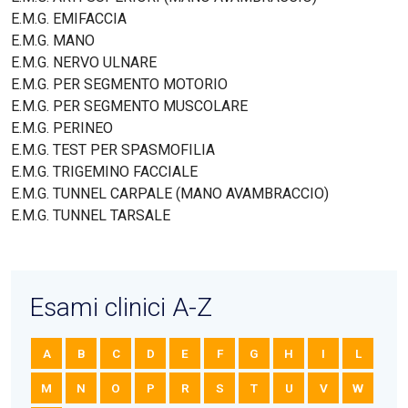
E.M.G. EMIFACCIA
E.M.G. MANO
E.M.G. NERVO ULNARE
E.M.G. PER SEGMENTO MOTORIO
E.M.G. PER SEGMENTO MUSCOLARE
E.M.G. PERINEO
E.M.G. TEST PER SPASMOFILIA
E.M.G. TRIGEMINO FACCIALE
E.M.G. TUNNEL CARPALE (MANO AVAMBRACCIO)
E.M.G. TUNNEL TARSALE
Esami clinici A-Z
A
B
C
D
E
F
G
H
I
L
M
N
O
P
R
S
T
U
V
W