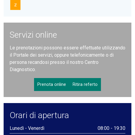
Z
Servizi online
Le prenotazioni possono essere effettuate utilizzando
il Portale dei servizi, oppure telefonicamente o di
persona recandosi presso il nostro Centro
Diagnostico.
Prenota online
Ritira referto
Orari di apertura
Lunedì - Venerdì
08:00 - 19:30