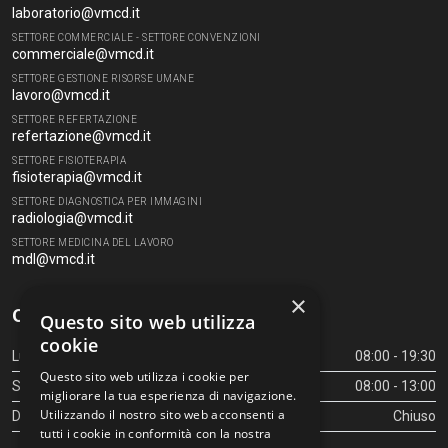
laboratorio@vmcd.it
SETTORE COMMERCIALE - SETTORE CONVENZIONI
commerciale@vmcd.it
SETTORE GESTIONE RISORSE UMANE
lavoro@vmcd.it
SETTORE REFERTAZIONE
refertazione@vmcd.it
SETTORE FISIOTERAPIA
fisioterapia@vmcd.it
SETTORE DIAGNOSTICA PER IMMAGINI
radiologia@vmcd.it
SETTORE MEDICINA DEL LAVORO
mdl@vmcd.it
×
Orari Centro Diagnostico
Questo sito web utilizza
cookie
Lunedì - Venerdì
08:00 - 19:30
Questo sito web utilizza i cookie per
Sabato
08:00 - 13:00
migliorare la tua esperienza di navigazione.
Utilizzando il nostro sito web acconsenti a
Domenica
Chiuso
tutti i cookie in conformità con la nostra