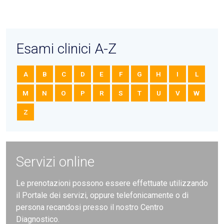
Esami clinici A-Z
A
B
C
D
E
F
G
H
I
L
M
N
O
P
R
S
T
U
V
W
Z
Servizi online
Le prenotazioni possono essere effettuate utilizzando
il Portale dei servizi, oppure telefonicamente o di
persona recandosi presso il nostro Centro
Diagnostico.