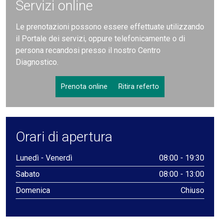
Servizi online
Le prenotazioni possono essere effettuate utilizzando
il Portale dei servizi, oppure telefonicamente o di
persona recandosi presso il nostro Centro
Diagnostico.
Prenota online
Ritira referto
Orari di apertura
Lunedì - Venerdì
08:00 - 19:30
Sabato
08:00 - 13:00
Domenica
Chiuso