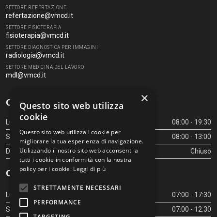
SETTORE REFERTAZIONE
refertazione@vmcd.it
SETTORE FISIOTERAPIA
fisioterapia@vmcd.it
SETTORE DIAGNOSTICA PER IMMAGINI
radiologia@vmcd.it
SETTORE MEDICINA DEL LAVORO
mdl@vmcd.it
×
Orari Centro Diagnostico
Questo sito web utilizza
cookie
Lunedì - Venerdì
08:00 - 19:30
Questo sito web utilizza i cookie per
Sabato
08:00 - 13:00
migliorare la tua esperienza di navigazione.
Utilizzando il nostro sito web acconsenti a
Domenica
Chiuso
tutti i cookie in conformità con la nostra
policy per i cookie.
Leggi di più
Orari Centro Diagnostico
STRETTAMENTE NECESSARI
Lunedì - Venerdì
07:00 - 17:30
PERFORMANCE
Sabato
07:00 - 12:30
TARGETING