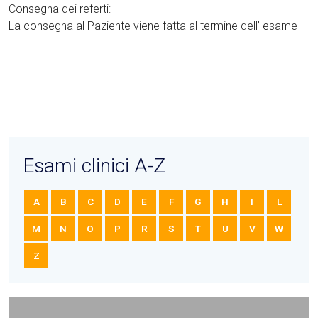
Consegna dei referti:
La consegna al Paziente viene fatta al termine dell’ esame
Esami clinici A-Z
A
B
C
D
E
F
G
H
I
L
M
N
O
P
R
S
T
U
V
W
Z