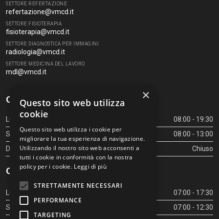
SETTORE REFERTAZIONE
refertazione@vmcd.it
SETTORE FISIOTERAPIA
fisioterapia@vmcd.it
SETTORE DIAGNOSTICA PER IMMAGINI
radiologia@vmcd.it
SETTORE MEDICINA DEL LAVORO
mdl@vmcd.it
×
Orari Centro Diagnostico
Questo sito web utilizza
cookie
Lunedì - Venerdì
08:00 - 19:30
Questo sito web utilizza i cookie per
Sabato
08:00 - 13:00
migliorare la tua esperienza di navigazione.
Utilizzando il nostro sito web acconsenti a
Domenica
Chiuso
tutti i cookie in conformità con la nostra
policy per i cookie.
Leggi di più
Orari Centro Diagnostico
STRETTAMENTE NECESSARI
Lunedì - Venerdì
07:00 - 17:30
PERFORMANCE
Sabato
07:00 - 12:30
TARGETING