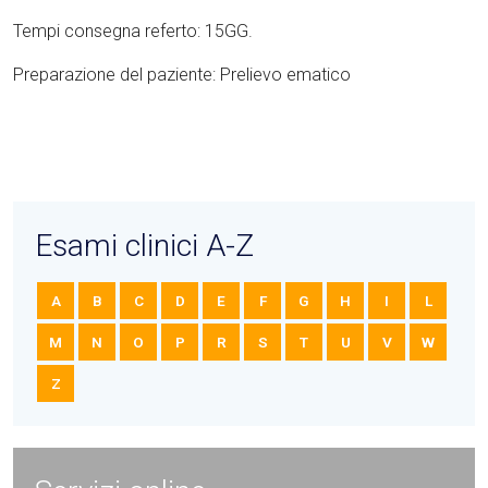
Tempi consegna referto: 15GG.
Preparazione del paziente: Prelievo ematico
Esami clinici A-Z
A
B
C
D
E
F
G
H
I
L
M
N
O
P
R
S
T
U
V
W
Z