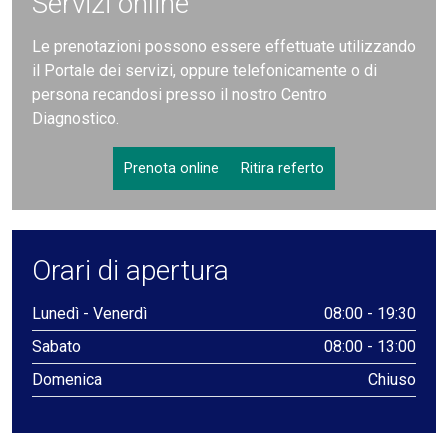
Servizi online
Le prenotazioni possono essere effettuate utilizzando
il Portale dei servizi, oppure telefonicamente o di
persona recandosi presso il nostro Centro
Diagnostico.
Prenota online
Ritira referto
Orari di apertura
Lunedì - Venerdì
08:00 - 19:30
Sabato
08:00 - 13:00
Domenica
Chiuso