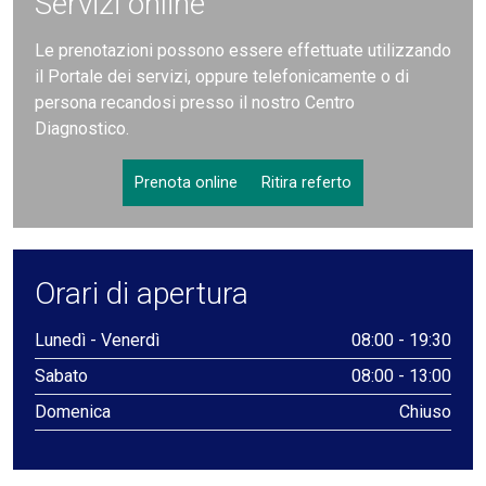
Servizi online
Le prenotazioni possono essere effettuate utilizzando
il Portale dei servizi, oppure telefonicamente o di
persona recandosi presso il nostro Centro
Diagnostico.
Prenota online
Ritira referto
Orari di apertura
Lunedì - Venerdì
08:00 - 19:30
Sabato
08:00 - 13:00
Domenica
Chiuso