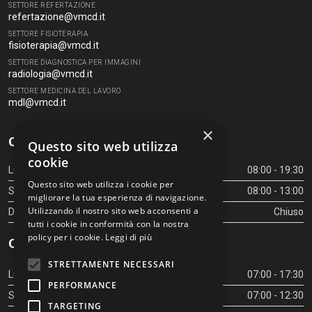
SETTORE REFERTAZIONE
refertazione@vmcd.it
SETTORE FISIOTERAPIA
fisioterapia@vmcd.it
SETTORE DIAGNOSTICA PER IMMAGINI
radiologia@vmcd.it
SETTORE MEDICINA DEL LAVORO
mdl@vmcd.it
×
Orari Centro Diagnostico
Questo sito web utilizza
cookie
Lunedì - Venerdì
08:00 - 19:30
Questo sito web utilizza i cookie per
Sabato
08:00 - 13:00
migliorare la tua esperienza di navigazione.
Utilizzando il nostro sito web acconsenti a
Domenica
Chiuso
tutti i cookie in conformità con la nostra
policy per i cookie.
Leggi di più
Orari Centro Diagnostico
STRETTAMENTE NECESSARI
Lunedì - Venerdì
07:00 - 17:30
PERFORMANCE
Sabato
07:00 - 12:30
TARGETING