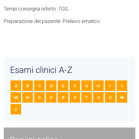
Tempi consegna referto: 7GG.
Preparazione del paziente: Prelievo ematico
Esami clinici A-Z
A
B
C
D
E
F
G
H
I
L
M
N
O
P
R
S
T
U
V
W
Z