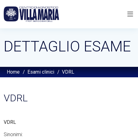
DETTAGLIO ESAME
Home
/
Esami clinici
/
VDRL
VDRL
VDRL
Sinonimi: