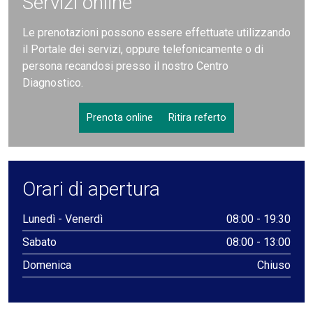
Servizi online
Le prenotazioni possono essere effettuate utilizzando
il Portale dei servizi, oppure telefonicamente o di
persona recandosi presso il nostro Centro
Diagnostico.
Prenota online
Ritira referto
Orari di apertura
Lunedì - Venerdì
08:00 - 19:30
Sabato
08:00 - 13:00
Domenica
Chiuso