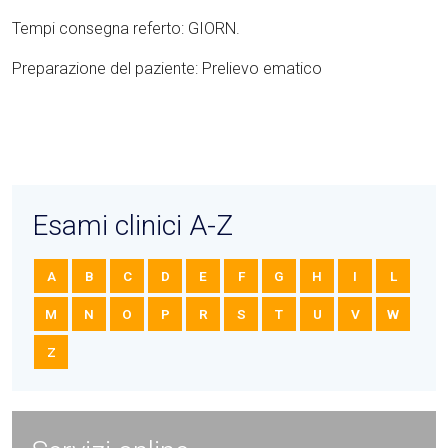
Tempi consegna referto: GIORN.
Preparazione del paziente: Prelievo ematico
Esami clinici A-Z
A
B
C
D
E
F
G
H
I
L
M
N
O
P
R
S
T
U
V
W
Z