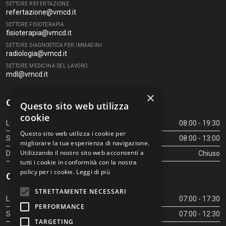
SETTORE REFERTAZIONE
refertazione@vmcd.it
SETTORE FISIOTERAPIA
fisioterapia@vmcd.it
SETTORE DIAGNOSTICA PER IMMAGINI
radiologia@vmcd.it
SETTORE MEDICINA DEL LAVORO
mdl@vmcd.it
×
Orari Centro Diagnostico
Questo sito web utilizza
cookie
Lunedì - Venerdì
08:00 - 19:30
Questo sito web utilizza i cookie per
Sabato
08:00 - 13:00
migliorare la tua esperienza di navigazione.
Utilizzando il nostro sito web acconsenti a
Domenica
Chiuso
tutti i cookie in conformità con la nostra
policy per i cookie.
Leggi di più
Orari Centro Diagnostico
STRETTAMENTE NECESSARI
Lunedì - Venerdì
07:00 - 17:30
PERFORMANCE
Sabato
07:00 - 12:30
TARGETING