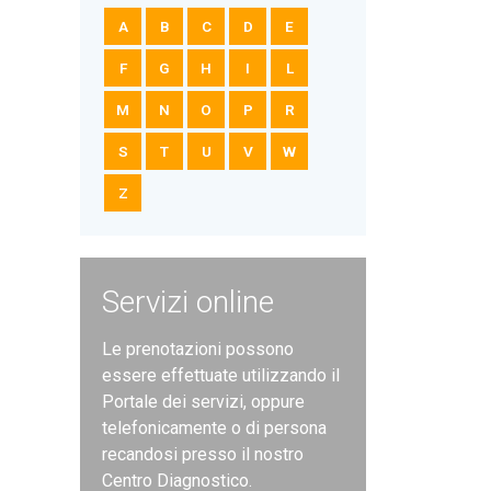
A
B
C
D
E
F
G
H
I
L
M
N
O
P
R
S
T
U
V
W
Z
Servizi online
Le prenotazioni possono
essere effettuate utilizzando il
Portale dei servizi, oppure
telefonicamente o di persona
recandosi presso il nostro
Centro Diagnostico.