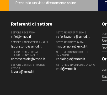
Prenota la tua visita direttamente online.
T
Referenti di settore
Or
SETTORE RECEPTION:
SETTORE REFERTAZIONE
Lun
info@vmcd.it
refertazione@vmcd.it
Sa
SETTORE LABORATORIA ANALISI:
SETTORE FISIOTERAPIA
laboratorio@vmcd.it
fisioterapia@vmcd.it
Do
SETTORE COMMERCIALE -
SETTORE DIAGNOSTICA PER
SETTORE CONVENZIONI
IMMAGINI
Or
commerciale@vmcd.it
radiologia@vmcd.it
SETTORE GESTIONE RISORSE
SETTORE MEDICINA DEL LAVORO
UMANE
mdl@vmcd.it
Lun
lavoro@vmcd.it
Sa
4 - 51100 Pistoia (PT) - Tel.
0573.976088
- P.IVA 00219520475 -
info@vmcd.it
|
L