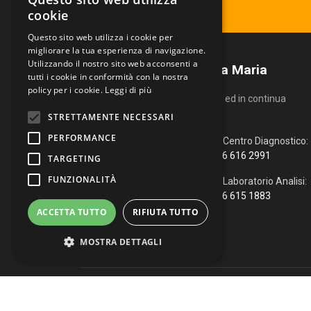
Ritira il tuo referto
cookie
Questo sito web utilizza i cookie per
migliorare la tua esperienza di navigazione.
Utilizzando il nostro sito web acconsenti a
Centro Diagnostico Villa Maria
tutti i cookie in conformità con la nostra
policy per i cookie.
Leggi di più
Un servizio altamente qualificato ed in continua
evoluzione.
STRETTAMENTE NECESSARI
PERFORMANCE
Via Fiume, 4
Centro Diagnostico:
51100 Pistoia (PT)
366 616 2991
TARGETING
FUNZIONALITÀ
0573 976088
Laboratorio Analisi:
366 615 1883
info@vmcd.it
ACCETTA TUTTO
RIFIUTA TUTTO
MOSTRA DETTAGLI
Copyright © 2026 Centro Diagnostico Villa Maria. Via Fiume, 
Strettamente necessari
Performance
WhatsApp
|
Web Agency
Targeting
Funzionalità