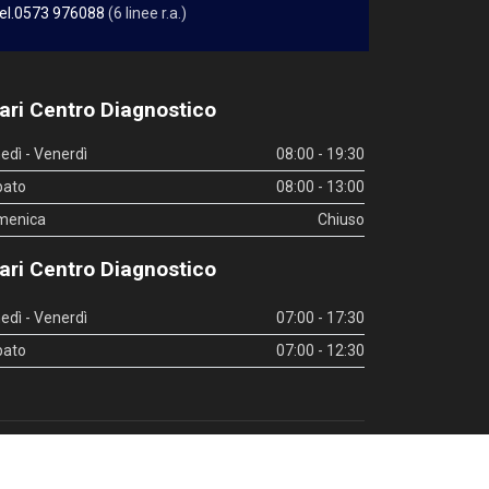
el.0573 976088
(6 linee r.a.)
ari Centro Diagnostico
edì - Venerdì
08:00 - 19:30
bato
08:00 - 13:00
menica
Chiuso
ari Centro Diagnostico
edì - Venerdì
07:00 - 17:30
bato
07:00 - 12:30
inks utili
|
Whistleblowing
|
Privacy Policy
|
Privacy Policy