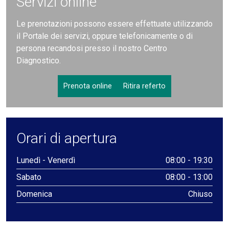
Servizi online
Le prenotazioni possono essere effettuate utilizzando
il Portale dei servizi, oppure telefonicamente o di
persona recandosi presso il nostro Centro
Diagnostico.
Prenota online
Ritira referto
Orari di apertura
Lunedì - Venerdì
08:00 - 19:30
Sabato
08:00 - 13:00
Domenica
Chiuso