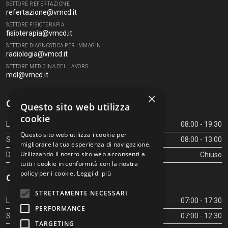
SETTORE REFERTAZIONE
refertazione@vmcd.it
SETTORE FISIOTERAPIA
fisioterapia@vmcd.it
SETTORE DIAGNOSTICA PER IMMAGINI
radiologia@vmcd.it
SETTORE MEDICINA DEL LAVORO
mdl@vmcd.it
×
Orari Centro Diagnostico
Questo sito web utilizza
cookie
Lunedì - Venerdì
08:00 - 19:30
Questo sito web utilizza i cookie per
Sabato
08:00 - 13:00
migliorare la tua esperienza di navigazione.
Utilizzando il nostro sito web acconsenti a
Domenica
Chiuso
tutti i cookie in conformità con la nostra
policy per i cookie.
Leggi di più
Orari Centro Diagnostico
STRETTAMENTE NECESSARI
Lunedì - Venerdì
07:00 - 17:30
PERFORMANCE
Sabato
07:00 - 12:30
TARGETING