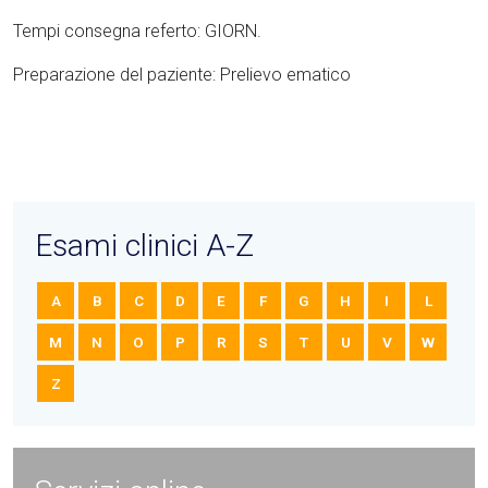
Tempi consegna referto: GIORN.
Preparazione del paziente: Prelievo ematico
Esami clinici A-Z
A
B
C
D
E
F
G
H
I
L
M
N
O
P
R
S
T
U
V
W
Z