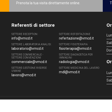
Prenota la tua visita direttamente online.
T
Referenti di settore
Or
SETTORE RECEPTION:
SETTORE REFERTAZIONE
Lun
info@vmcd.it
refertazione@vmcd.it
Sa
SETTORE LABORATORIA ANALISI:
SETTORE FISIOTERAPIA
laboratorio@vmcd.it
fisioterapia@vmcd.it
Do
SETTORE COMMERCIALE -
SETTORE DIAGNOSTICA PER
SETTORE CONVENZIONI
IMMAGINI
Or
commerciale@vmcd.it
radiologia@vmcd.it
SETTORE GESTIONE RISORSE
SETTORE MEDICINA DEL LAVORO
UMANE
mdl@vmcd.it
Lun
lavoro@vmcd.it
Sa
4 - 51100 Pistoia (PT) - Tel.
0573.976088
- P.IVA 00219520475 -
info@vmcd.it
|
L