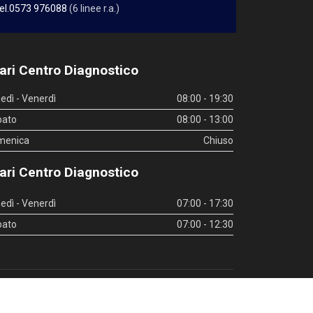
el.0573 976088
(6 linee r.a.)
ari Centro Diagnostico
edì - Venerdì
08:00 - 19:30
bato
08:00 - 13:00
menica
Chiuso
ari Centro Diagnostico
edì - Venerdì
07:00 - 17:30
bato
07:00 - 12:30
inks utili
|
Whistleblowing
|
Privacy Policy
|
Privacy Policy