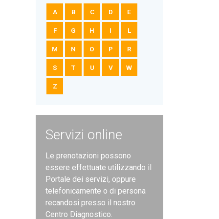
A
B
C
D
E
F
G
H
I
L
M
N
O
P
R
S
T
U
V
W
Z
Servizi online
Le prenotazioni possono
essere effettuate utilizzando il
Portale dei servizi, oppure
telefonicamente o di persona
recandosi presso il nostro
Centro Diagnostico.