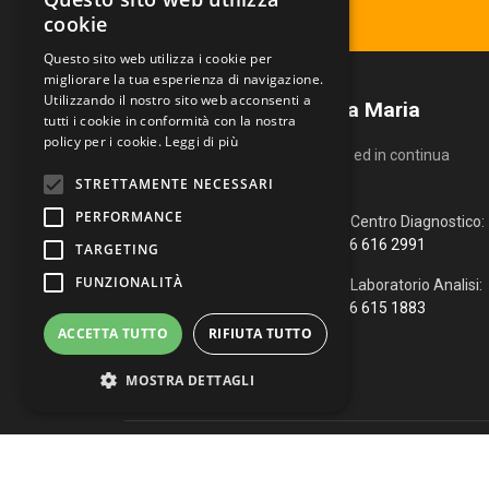
Ritira il tuo referto
cookie
Questo sito web utilizza i cookie per
migliorare la tua esperienza di navigazione.
Utilizzando il nostro sito web acconsenti a
Centro Diagnostico Villa Maria
tutti i cookie in conformità con la nostra
policy per i cookie.
Leggi di più
Un servizio altamente qualificato ed in continua
evoluzione.
STRETTAMENTE NECESSARI
PERFORMANCE
Via Fiume, 4
Centro Diagnostico:
51100 Pistoia (PT)
366 616 2991
TARGETING
FUNZIONALITÀ
0573 976088
Laboratorio Analisi:
366 615 1883
info@vmcd.it
ACCETTA TUTTO
RIFIUTA TUTTO
MOSTRA DETTAGLI
Copyright © 2026 Centro Diagnostico Villa Maria. Via Fiume, 
Strettamente necessari
Performance
WhatsApp
|
Web Agency
Targeting
Funzionalità