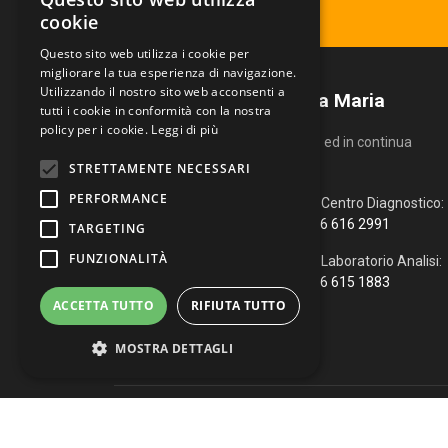
Ritira il tuo referto
cookie
Questo sito web utilizza i cookie per
migliorare la tua esperienza di navigazione.
Utilizzando il nostro sito web acconsenti a
Centro Diagnostico Villa Maria
tutti i cookie in conformità con la nostra
policy per i cookie.
Leggi di più
Un servizio altamente qualificato ed in continua
evoluzione.
STRETTAMENTE NECESSARI
PERFORMANCE
Via Fiume, 4
Centro Diagnostico:
51100 Pistoia (PT)
366 616 2991
TARGETING
FUNZIONALITÀ
0573 976088
Laboratorio Analisi:
366 615 1883
info@vmcd.it
ACCETTA TUTTO
RIFIUTA TUTTO
MOSTRA DETTAGLI
Copyright © 2026 Centro Diagnostico Villa Maria. Via Fiume, 
Strettamente necessari
Performance
WhatsApp
|
Web Agency
Targeting
Funzionalità