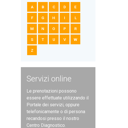
A
B
C
D
E
F
G
H
I
L
M
N
O
P
R
S
T
U
V
W
Z
Servizi online
Le prenotazioni possono
essere effettuate utilizzando il
Portale dei servizi, oppure
telefonicamente o di persona
recandosi presso il nostro
Centro Diagnostico.