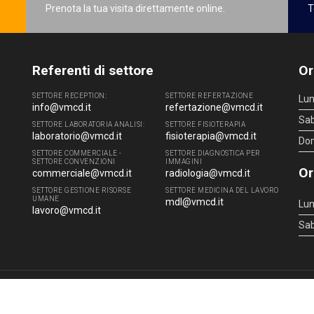
Prenota la tua visita direttamente online.
T
Referenti di settore
Or
SETTORE RECEPTION:
SETTORE REFERTAZIONE
Lun
info@vmcd.it
refertazione@vmcd.it
Sa
SETTORE LABORATORIA ANALISI:
SETTORE FISIOTERAPIA
laboratorio@vmcd.it
fisioterapia@vmcd.it
Do
SETTORE COMMERCIALE -
SETTORE DIAGNOSTICA PER
SETTORE CONVENZIONI
IMMAGINI
Or
commerciale@vmcd.it
radiologia@vmcd.it
SETTORE GESTIONE RISORSE
SETTORE MEDICINA DEL LAVORO
UMANE
mdl@vmcd.it
Lun
lavoro@vmcd.it
Sa
4 - 51100 Pistoia (PT) - Tel.
0573.976088
- P.IVA 00219520475 -
info@vmcd.it
|
L