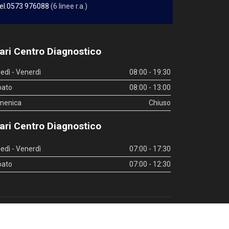
el.0573 976088
(6 linee r.a.)
ari Centro Diagnostico
edì - Venerdì
08:00 - 19:30
bato
08:00 - 13:00
menica
Chiuso
ari Centro Diagnostico
edì - Venerdì
07:00 - 17:30
bato
07:00 - 12:30
inks utili
|
Whistleblowing
|
Privacy Policy
|
Privacy Policy