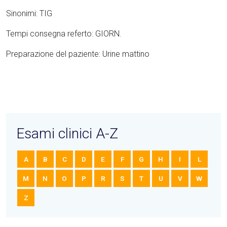
Sinonimi: TIG
Tempi consegna referto: GIORN.
Preparazione del paziente: Urine mattino
Esami clinici A-Z
A
B
C
D
E
F
G
H
I
L
M
N
O
P
R
S
T
U
V
W
Z