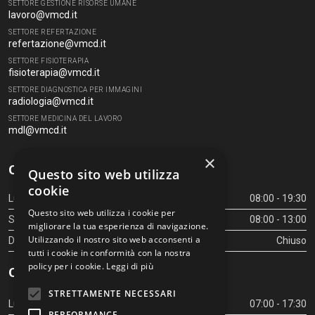
SETTORE GESTIONE RISORSE UMANE
lavoro@vmcd.it
SETTORE REFERTAZIONE
refertazione@vmcd.it
SETTORE FISIOTERAPIA
fisioterapia@vmcd.it
SETTORE DIAGNOSTICA PER IMMAGINI
radiologia@vmcd.it
SETTORE MEDICINA DEL LAVORO
mdl@vmcd.it
×
Orari Centro Diagnostico
Questo sito web utilizza
cookie
Lunedì - Venerdì
08:00 - 19:30
Questo sito web utilizza i cookie per
Sabato
08:00 - 13:00
migliorare la tua esperienza di navigazione.
Utilizzando il nostro sito web acconsenti a
Domenica
Chiuso
tutti i cookie in conformità con la nostra
policy per i cookie.
Leggi di più
Orari Centro Diagnostico
STRETTAMENTE NECESSARI
Lunedì - Venerdì
07:00 - 17:30
PERFORMANCE