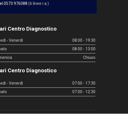
el.0573 976088
(6 linee r.a.)
ari Centro Diagnostico
edì - Venerdì
08:00 - 19:30
bato
08:00 - 13:00
menica
Chiuso
ari Centro Diagnostico
edì - Venerdì
07:00 - 17:30
bato
07:00 - 12:30
inks utili
|
Whistleblowing
|
Privacy Policy
|
Privacy Policy