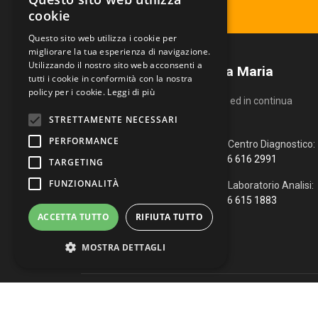
Ritira il tuo referto
cookie
Questo sito web utilizza i cookie per
migliorare la tua esperienza di navigazione.
Utilizzando il nostro sito web acconsenti a
Centro Diagnostico Villa Maria
tutti i cookie in conformità con la nostra
policy per i cookie.
Leggi di più
Un servizio altamente qualificato ed in continua
evoluzione.
STRETTAMENTE NECESSARI
PERFORMANCE
Via Fiume, 4
Centro Diagnostico:
51100 Pistoia (PT)
366 616 2991
TARGETING
FUNZIONALITÀ
0573 976088
Laboratorio Analisi:
366 615 1883
info@vmcd.it
ACCETTA TUTTO
RIFIUTA TUTTO
MOSTRA DETTAGLI
Copyright © 2026 Centro Diagnostico Villa Maria. Via Fiume, 
Strettamente necessari
Performance
WhatsApp
|
Web Agency
Targeting
Funzionalità