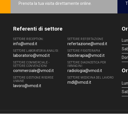
Prenota la tua visita direttamente online.
T
Referenti di settore
Or
SETTORE RECEPTION:
SETTORE REFERTAZIONE
Lun
info@vmcd.it
refertazione@vmcd.it
Sa
SETTORE LABORATORIA ANALISI:
SETTORE FISIOTERAPIA
laboratorio@vmcd.it
fisioterapia@vmcd.it
Do
SETTORE COMMERCIALE -
SETTORE DIAGNOSTICA PER
SETTORE CONVENZIONI
IMMAGINI
Or
commerciale@vmcd.it
radiologia@vmcd.it
SETTORE GESTIONE RISORSE
SETTORE MEDICINA DEL LAVORO
UMANE
mdl@vmcd.it
Lun
lavoro@vmcd.it
Sa
4 - 51100 Pistoia (PT) - Tel.
0573.976088
- P.IVA 00219520475 -
info@vmcd.it
|
L