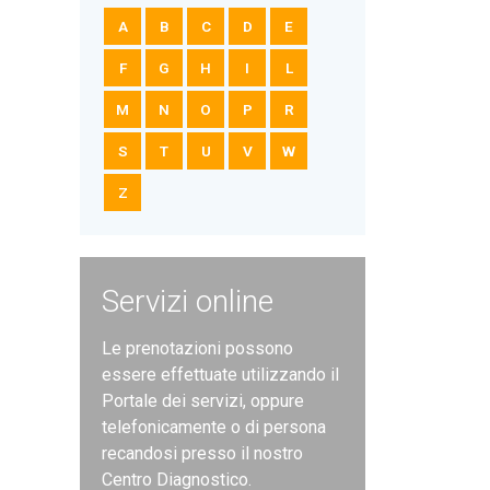
A
B
C
D
E
F
G
H
I
L
M
N
O
P
R
S
T
U
V
W
Z
Servizi online
Le prenotazioni possono
essere effettuate utilizzando il
Portale dei servizi, oppure
telefonicamente o di persona
recandosi presso il nostro
Centro Diagnostico.