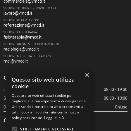
commerciale@vmcd.it
SETTORE GESTIONE RISORSE UMANE
lavoro@vmcd.it
SETTORE REFERTAZIONE
refertazione@vmcd.it
SETTORE FISIOTERAPIA
fisioterapia@vmcd.it
SETTORE DIAGNOSTICA PER IMMAGINI
radiologia@vmcd.it
SETTORE MEDICINA DEL LAVORO
mdl@vmcd.it
×
Orari Centro Diagnostico
Questo sito web utilizza
cookie
Lunedì - Venerdì
08:00 - 19:30
Questo sito web utilizza i cookie per
Sabato
08:00 - 13:00
migliorare la tua esperienza di navigazione.
Utilizzando il nostro sito web acconsenti a
Domenica
Chiuso
tutti i cookie in conformità con la nostra
policy per i cookie.
Leggi di più
Orari Centro Diagnostico
STRETTAMENTE NECESSARI