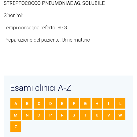
STREPTOCOCCO PNEUMONIAE AG. SOLUBILE
Sinonimi:
Tempi consegna referto: 3GG.
Preparazione del paziente: Urine mattino
Esami clinici A-Z
A
B
C
D
E
F
G
H
I
L
M
N
O
P
R
S
T
U
V
W
Z