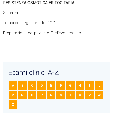
RESISTENZA OSMOTICA ERITOCITARIA
Sinonimi:
Tempi consegna referto: 4GG.
Preparazione del paziente: Prelievo ematico
Esami clinici A-Z
A
B
C
D
E
F
G
H
I
L
M
N
O
P
R
S
T
U
V
W
Z