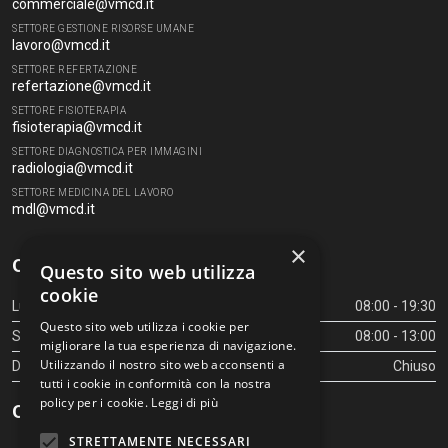
commerciale@vmcd.it
SETTORE GESTIONE RISORSE UMANE
lavoro@vmcd.it
SETTORE REFERTAZIONE
refertazione@vmcd.it
SETTORE FISIOTERAPIA
fisioterapia@vmcd.it
SETTORE DIAGNOSTICA PER IMMAGINI
radiologia@vmcd.it
SETTORE MEDICINA DEL LAVORO
mdl@vmcd.it
×
Orari Centro Diagnostico
Questo sito web utilizza
cookie
Lunedì - Venerdì
08:00 - 19:30
Questo sito web utilizza i cookie per
Sabato
08:00 - 13:00
migliorare la tua esperienza di navigazione.
Utilizzando il nostro sito web acconsenti a
Domenica
Chiuso
tutti i cookie in conformità con la nostra
policy per i cookie.
Leggi di più
Orari Centro Diagnostico
STRETTAMENTE NECESSARI