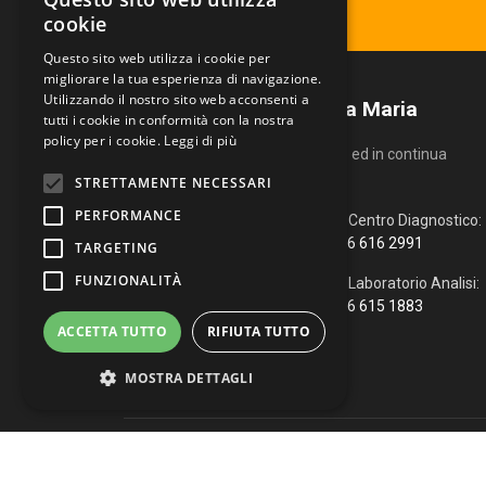
Ritira il tuo referto
cookie
Questo sito web utilizza i cookie per
migliorare la tua esperienza di navigazione.
Utilizzando il nostro sito web acconsenti a
Centro Diagnostico Villa Maria
tutti i cookie in conformità con la nostra
policy per i cookie.
Leggi di più
Un servizio altamente qualificato ed in continua
evoluzione.
STRETTAMENTE NECESSARI
PERFORMANCE
Via Fiume, 4
Centro Diagnostico:
51100 Pistoia (PT)
366 616 2991
TARGETING
FUNZIONALITÀ
0573 976088
Laboratorio Analisi:
366 615 1883
info@vmcd.it
ACCETTA TUTTO
RIFIUTA TUTTO
MOSTRA DETTAGLI
Copyright © 2026 Centro Diagnostico Villa Maria. Via Fiume, 
Strettamente necessari
Performance
WhatsApp
|
Web Agency
Targeting
Funzionalità