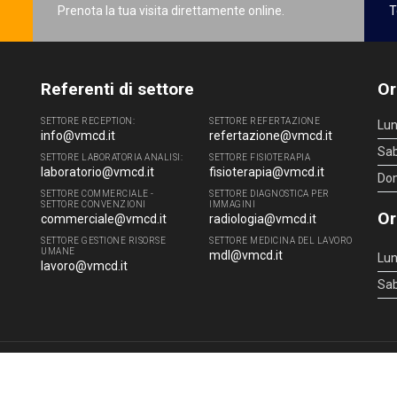
Prenota la tua visita direttamente online.
T
Referenti di settore
Or
SETTORE RECEPTION:
SETTORE REFERTAZIONE
Lun
info@vmcd.it
refertazione@vmcd.it
Sa
SETTORE LABORATORIA ANALISI:
SETTORE FISIOTERAPIA
laboratorio@vmcd.it
fisioterapia@vmcd.it
Do
SETTORE COMMERCIALE -
SETTORE DIAGNOSTICA PER
SETTORE CONVENZIONI
IMMAGINI
Or
commerciale@vmcd.it
radiologia@vmcd.it
SETTORE GESTIONE RISORSE
SETTORE MEDICINA DEL LAVORO
UMANE
mdl@vmcd.it
Lun
lavoro@vmcd.it
Sa
4 - 51100 Pistoia (PT) - Tel.
0573.976088
- P.IVA 00219520475 -
info@vmcd.it
|
L