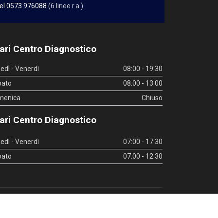
el.0573 976088
(6 linee r.a.)
ari Centro Diagnostico
edì - Venerdì
08:00 - 19:30
bato
08:00 - 13:00
menica
Chiuso
ari Centro Diagnostico
edì - Venerdì
07:00 - 17:30
bato
07:00 - 12:30
inks utili
|
Whistleblowing
|
Privacy Policy
|
Privacy Policy