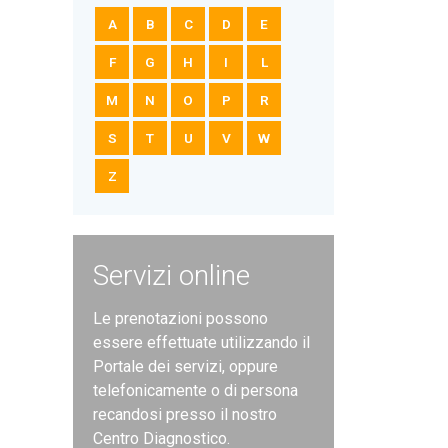
A
B
C
D
E
F
G
H
I
L
M
N
O
P
R
S
T
U
V
W
Z
Servizi online
Le prenotazioni possono
essere effettuate utilizzando il
Portale dei servizi, oppure
telefonicamente o di persona
recandosi presso il nostro
Centro Diagnostico.