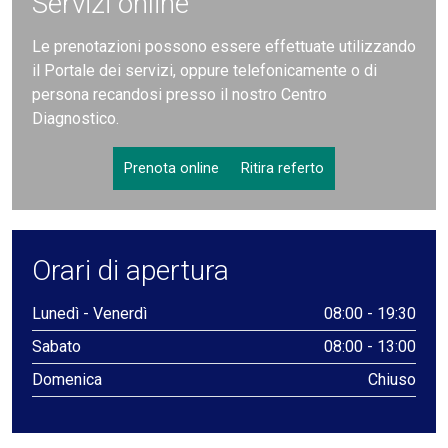
Servizi online
Le prenotazioni possono essere effettuate utilizzando
il Portale dei servizi, oppure telefonicamente o di
persona recandosi presso il nostro Centro
Diagnostico.
Prenota online
Ritira referto
Orari di apertura
Lunedì - Venerdì
08:00 - 19:30
Sabato
08:00 - 13:00
Domenica
Chiuso