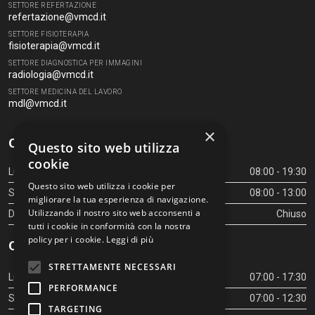
SETTORE REFERTAZIONE
refertazione@vmcd.it
SETTORE FISIOTERAPIA
fisioterapia@vmcd.it
SETTORE DIAGNOSTICA PER IMMAGINI
radiologia@vmcd.it
SETTORE MEDICINA DEL LAVORO
mdl@vmcd.it
×
Orari Centro Diagnostico
Questo sito web utilizza
cookie
Lunedì - Venerdì
08:00 - 19:30
Questo sito web utilizza i cookie per
Sabato
08:00 - 13:00
migliorare la tua esperienza di navigazione.
Utilizzando il nostro sito web acconsenti a
Domenica
Chiuso
tutti i cookie in conformità con la nostra
policy per i cookie.
Leggi di più
Orari Centro Diagnostico
STRETTAMENTE NECESSARI
Lunedì - Venerdì
07:00 - 17:30
PERFORMANCE
Sabato
07:00 - 12:30
TARGETING