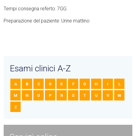
Tempi consegna referto: 7GG.
Preparazione del paziente: Urine mattino
Esami clinici A-Z
A
B
C
D
E
F
G
H
I
L
M
N
O
P
R
S
T
U
V
W
Z