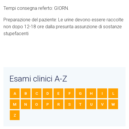
Tempi consegna referto: GIORN.
Preparazione del paziente: Le urine devono essere raccolte
non dopo 12-18 ore dalla presunta assunzione di sostanze
stupefacenti
Esami clinici A-Z
A
B
C
D
E
F
G
H
I
L
M
N
O
P
R
S
T
U
V
W
Z