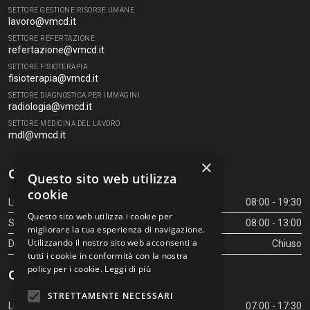
SETTORE GESTIONE RISORSE UMANE
lavoro@vmcd.it
SETTORE REFERTAZIONE
refertazione@vmcd.it
SETTORE FISIOTERAPIA
fisioterapia@vmcd.it
SETTORE DIAGNOSTICA PER IMMAGINI
radiologia@vmcd.it
SETTORE MEDICINA DEL LAVORO
mdl@vmcd.it
×
Orari Centro Diagnostico
Questo sito web utilizza
cookie
Lunedì - Venerdì
08:00 - 19:30
Questo sito web utilizza i cookie per
Sabato
08:00 - 13:00
migliorare la tua esperienza di navigazione.
Utilizzando il nostro sito web acconsenti a
Domenica
Chiuso
tutti i cookie in conformità con la nostra
policy per i cookie.
Leggi di più
Orari Centro Diagnostico
STRETTAMENTE NECESSARI
Lunedì - Venerdì
07:00 - 17:30