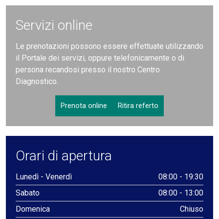
Servizi online
Le prenotazioni possono essere effettuate utilizzando
il Portale dei servizi, oppure telefonicamente o di
persona recandosi presso il nostro Centro
Diagnostico.
Prenota online
Ritira referto
Orari di apertura
Lunedì - Venerdì
08:00 - 19:30
Sabato
08:00 - 13:00
Domenica
Chiuso