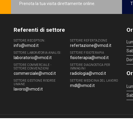
Prenota la tua visita direttamente online.
T
Referenti di settore
Or
SETTORE RECEPTION:
SETTORE REFERTAZIONE
Lun
info@vmcd.it
refertazione@vmcd.it
Sa
SETTORE LABORATORIA ANALISI:
SETTORE FISIOTERAPIA
laboratorio@vmcd.it
fisioterapia@vmcd.it
Do
SETTORE COMMERCIALE -
SETTORE DIAGNOSTICA PER
SETTORE CONVENZIONI
IMMAGINI
Or
commerciale@vmcd.it
radiologia@vmcd.it
SETTORE GESTIONE RISORSE
SETTORE MEDICINA DEL LAVORO
UMANE
mdl@vmcd.it
Lun
lavoro@vmcd.it
Sa
4 - 51100 Pistoia (PT) - Tel.
0573.976088
- P.IVA 00219520475 -
info@vmcd.it
|
L