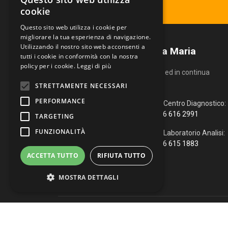
Ritira il tuo referto
cookie
Questo sito web utilizza i cookie per
migliorare la tua esperienza di navigazione.
Utilizzando il nostro sito web acconsenti a
Centro Diagnostico Villa Maria
tutti i cookie in conformità con la nostra
policy per i cookie.
Leggi di più
Un servizio altamente qualificato ed in continua
evoluzione.
STRETTAMENTE NECESSARI
PERFORMANCE
Via Fiume, 4
Centro Diagnostico:
51100 Pistoia (PT)
366 616 2991
TARGETING
FUNZIONALITÀ
0573 976088
Laboratorio Analisi:
366 615 1883
info@vmcd.it
ACCETTA TUTTO
RIFIUTA TUTTO
MOSTRA DETTAGLI
Copyright © 2026 Centro Diagnostico Villa Maria. Via Fiume, 
Strettamente necessari
Performance
WhatsApp
|
Web Agency
Targeting
Funzionalità