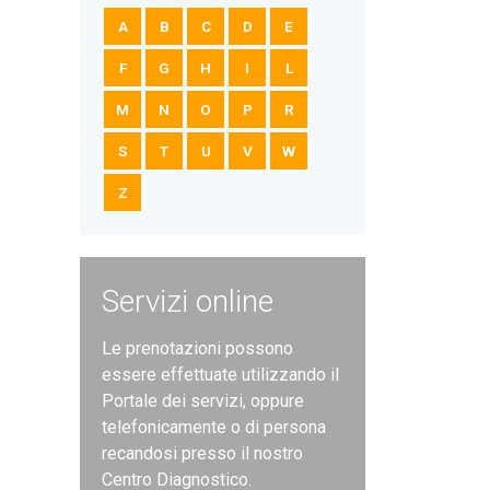
A
B
C
D
E
F
G
H
I
L
M
N
O
P
R
S
T
U
V
W
Z
Servizi online
Le prenotazioni possono
essere effettuate utilizzando il
Portale dei servizi, oppure
telefonicamente o di persona
recandosi presso il nostro
Centro Diagnostico.