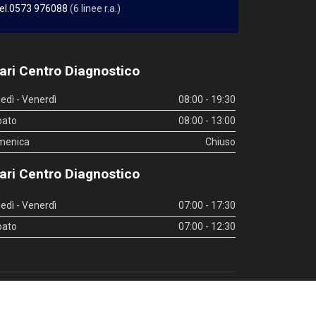
el.0573 976088
(6 linee r.a.)
ari Centro Diagnostico
edì - Venerdì
08:00 - 19:30
bato
08:00 - 13:00
menica
Chiuso
ari Centro Diagnostico
edì - Venerdì
07:00 - 17:30
bato
07:00 - 12:30
inks utili
|
Whistleblowing
|
Privacy Policy
|
Privacy Policy