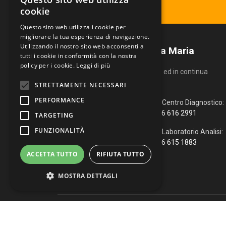
Ritira il tuo referto
cookie
Questo sito web utilizza i cookie per
migliorare la tua esperienza di navigazione.
Utilizzando il nostro sito web acconsenti a
Centro Diagnostico Villa Maria
tutti i cookie in conformità con la nostra
policy per i cookie.
Leggi di più
Un servizio altamente qualificato ed in continua
evoluzione.
STRETTAMENTE NECESSARI
PERFORMANCE
Via Fiume, 4
Centro Diagnostico:
51100 Pistoia (PT)
366 616 2991
TARGETING
FUNZIONALITÀ
0573 976088
Laboratorio Analisi:
366 615 1883
info@vmcd.it
ACCETTA TUTTO
RIFIUTA TUTTO
MOSTRA DETTAGLI
Copyright © 2026 Centro Diagnostico Villa Maria. Via Fiume, 
Strettamente necessari
Performance
WhatsApp
|
Web Agency
Targeting
Funzionalità