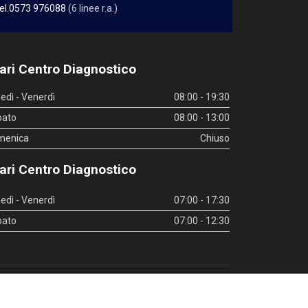
el.0573 976088
(6 linee r.a.)
ari Centro Diagnostico
edì - Venerdì
08:00 - 19:30
bato
08:00 - 13:00
menica
Chiuso
ari Centro Diagnostico
edì - Venerdì
07:00 - 17:30
bato
07:00 - 12:30
inks utili
|
Whistleblowing
|
Privacy Policy
|
Privacy Policy