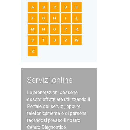
A
B
C
D
E
F
G
H
I
L
M
N
O
P
R
S
T
U
V
W
Z
Servizi online
Le prenotazioni possono
essere effettuate utilizzando il
Portale dei servizi, oppure
telefonicamente o di persona
recandosi presso il nostro
Centro Diagnostico.