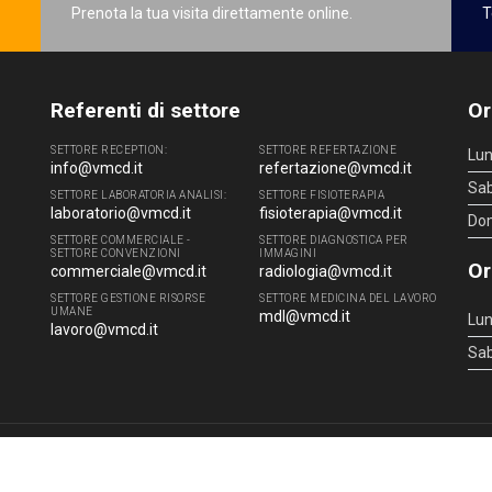
Prenota la tua visita direttamente online.
T
Referenti di settore
Or
SETTORE RECEPTION:
SETTORE REFERTAZIONE
Lun
info@vmcd.it
refertazione@vmcd.it
Sa
SETTORE LABORATORIA ANALISI:
SETTORE FISIOTERAPIA
laboratorio@vmcd.it
fisioterapia@vmcd.it
Do
SETTORE COMMERCIALE -
SETTORE DIAGNOSTICA PER
SETTORE CONVENZIONI
IMMAGINI
Or
commerciale@vmcd.it
radiologia@vmcd.it
SETTORE GESTIONE RISORSE
SETTORE MEDICINA DEL LAVORO
UMANE
mdl@vmcd.it
Lun
lavoro@vmcd.it
Sa
4 - 51100 Pistoia (PT) - Tel.
0573.976088
- P.IVA 00219520475 -
info@vmcd.it
|
L