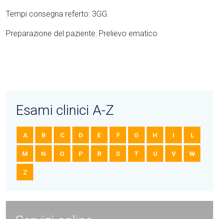
Tempi consegna referto: 3GG.
Preparazione del paziente: Prelievo ematico
Esami clinici A-Z
A
B
C
D
E
F
G
H
I
L
M
N
O
P
R
S
T
U
V
W
Z