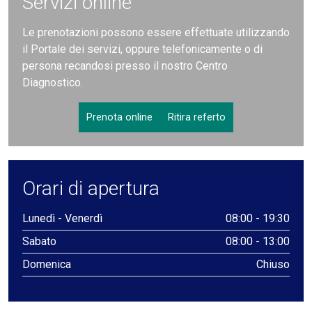
Servizi online
Le prenotazioni possono essere effettuate utilizzando
il Portale dei servizi, oppure telefonicamente o di
persona recandosi presso il nostro Centro
Diagnostico.
Prenota online
Ritira referto
Orari di apertura
Lunedì - Venerdì
08:00 - 19:30
Sabato
08:00 - 13:00
Domenica
Chiuso