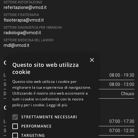
SETTORE REFERTAZIONE
refertazione@vmcd.it
SETTORE FISIOTERAPIA
fisioterapia@vmcd.it
SETTORE DIAGNOSTICA PER IMMAGINI
radiologia@vmcd.it
SETTORE MEDICINA DEL LAVORO
mdl@vmcd.it
×
Orari Centro Diagnostico
Questo sito web utilizza
cookie
Lunedì - Venerdì
08:00 - 19:30
Questo sito web utilizza i cookie per
Sabato
08:00 - 13:00
migliorare la tua esperienza di navigazione.
Utilizzando il nostro sito web acconsenti a
Domenica
Chiuso
tutti i cookie in conformità con la nostra
policy per i cookie.
Leggi di più
Orari Centro Diagnostico
STRETTAMENTE NECESSARI
Lunedì - Venerdì
07:00 - 17:30
PERFORMANCE
Sabato
07:00 - 12:30
TARGETING