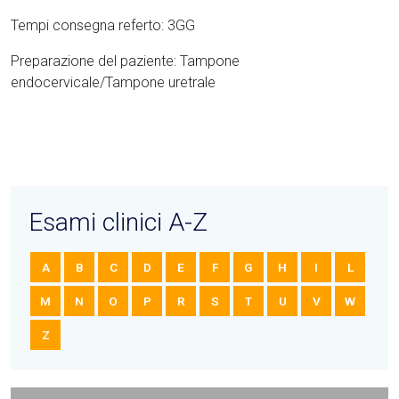
Tempi consegna referto: 3GG
Preparazione del paziente: Tampone
endocervicale/Tampone uretrale
Esami clinici A-Z
A
B
C
D
E
F
G
H
I
L
M
N
O
P
R
S
T
U
V
W
Z