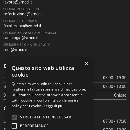
lavoro@vmcd.it
SETTORE REFERTAZIONE
refertazione@vmcd.it
SETTORE FISIOTERAPIA
fisioterapia@vmcd.it
SETTORE DIAGNOSTICA PER IMMAGINI
radiologia@vmcd.it
SETTORE MEDICINA DEL LAVORO
mdl@vmcd.it
×
Orari Centro Diagnostico
Questo sito web utilizza
cookie
Lunedì - Venerdì
08:00 - 19:30
Questo sito web utilizza i cookie per
Sabato
08:00 - 13:00
migliorare la tua esperienza di navigazione.
Utilizzando il nostro sito web acconsenti a
Domenica
Chiuso
tutti i cookie in conformità con la nostra
policy per i cookie.
Leggi di più
Orari Centro Diagnostico
STRETTAMENTE NECESSARI
Lunedì - Venerdì
07:00 - 17:30
PERFORMANCE