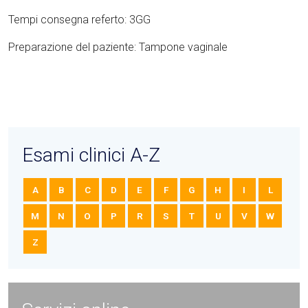
Tempi consegna referto: 3GG
Preparazione del paziente: Tampone vaginale
Esami clinici A-Z
A
B
C
D
E
F
G
H
I
L
M
N
O
P
R
S
T
U
V
W
Z