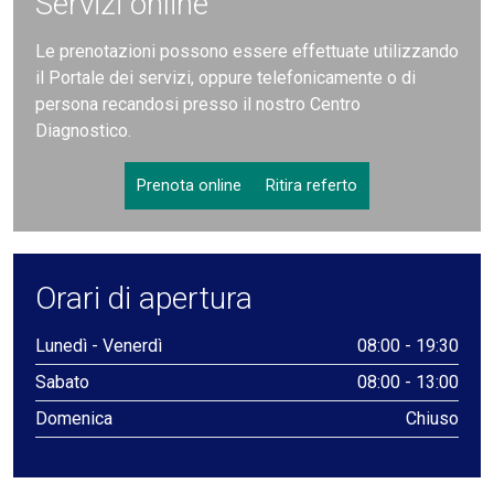
Servizi online
Le prenotazioni possono essere effettuate utilizzando
il Portale dei servizi, oppure telefonicamente o di
persona recandosi presso il nostro Centro
Diagnostico.
Prenota online
Ritira referto
Orari di apertura
Lunedì - Venerdì
08:00 - 19:30
Sabato
08:00 - 13:00
Domenica
Chiuso