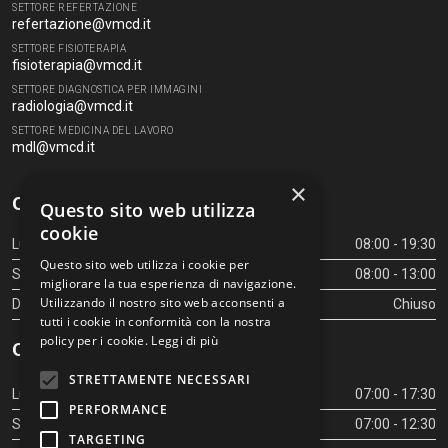
SETTORE REFERTAZIONE
refertazione@vmcd.it
SETTORE FISIOTERAPIA
fisioterapia@vmcd.it
SETTORE DIAGNOSTICA PER IMMAGINI
radiologia@vmcd.it
SETTORE MEDICINA DEL LAVORO
mdl@vmcd.it
×
Orari Centro Diagnostico
Questo sito web utilizza
cookie
Lunedì - Venerdì
08:00 - 19:30
Questo sito web utilizza i cookie per
Sabato
08:00 - 13:00
migliorare la tua esperienza di navigazione.
Utilizzando il nostro sito web acconsenti a
Domenica
Chiuso
tutti i cookie in conformità con la nostra
policy per i cookie.
Leggi di più
Orari Centro Diagnostico
STRETTAMENTE NECESSARI
Lunedì - Venerdì
07:00 - 17:30
PERFORMANCE
Sabato
07:00 - 12:30
TARGETING