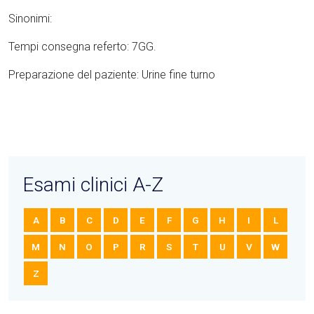
Sinonimi:
Tempi consegna referto: 7GG.
Preparazione del paziente: Urine fine turno
Esami clinici A-Z
A
B
C
D
E
F
G
H
I
L
M
N
O
P
R
S
T
U
V
W
Z