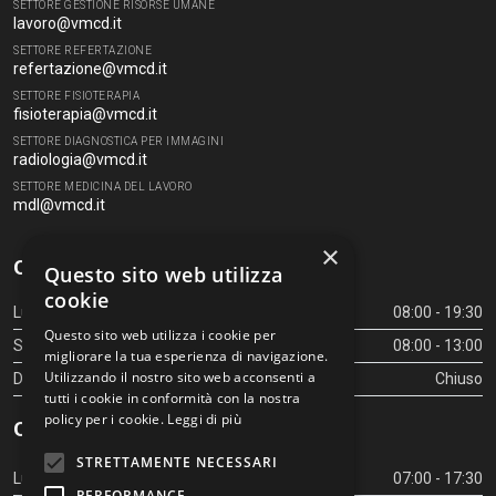
SETTORE GESTIONE RISORSE UMANE
lavoro@vmcd.it
SETTORE REFERTAZIONE
refertazione@vmcd.it
SETTORE FISIOTERAPIA
fisioterapia@vmcd.it
SETTORE DIAGNOSTICA PER IMMAGINI
radiologia@vmcd.it
SETTORE MEDICINA DEL LAVORO
mdl@vmcd.it
×
Orari Centro Diagnostico
Questo sito web utilizza
cookie
Lunedì - Venerdì
08:00 - 19:30
Questo sito web utilizza i cookie per
Sabato
08:00 - 13:00
migliorare la tua esperienza di navigazione.
Utilizzando il nostro sito web acconsenti a
Domenica
Chiuso
tutti i cookie in conformità con la nostra
policy per i cookie.
Leggi di più
Orari Centro Diagnostico
STRETTAMENTE NECESSARI
Lunedì - Venerdì
07:00 - 17:30
PERFORMANCE