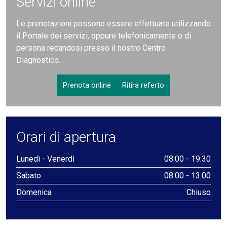
Servizi online
Le prenotazioni possono essere effettuate utilizzando
il Portale dei servizi, oppure telefonicamente o di
persona recandosi presso il nostro Centro
Diagnostico.
Prenota online
Ritira referto
Orari di apertura
Lunedì - Venerdì
08:00 - 19:30
Sabato
08:00 - 13:00
Domenica
Chiuso