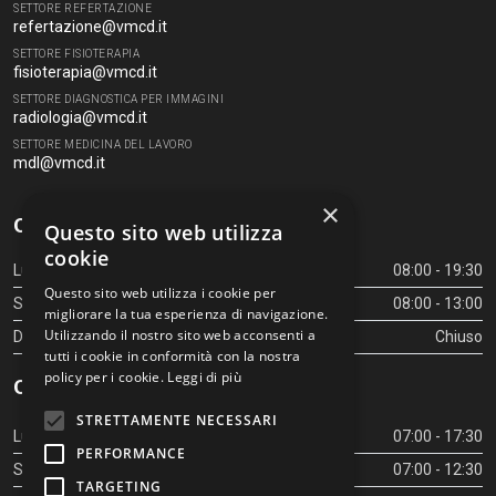
SETTORE REFERTAZIONE
refertazione@vmcd.it
SETTORE FISIOTERAPIA
fisioterapia@vmcd.it
SETTORE DIAGNOSTICA PER IMMAGINI
radiologia@vmcd.it
SETTORE MEDICINA DEL LAVORO
mdl@vmcd.it
×
Orari Centro Diagnostico
Questo sito web utilizza
cookie
Lunedì - Venerdì
08:00 - 19:30
Questo sito web utilizza i cookie per
Sabato
08:00 - 13:00
migliorare la tua esperienza di navigazione.
Utilizzando il nostro sito web acconsenti a
Domenica
Chiuso
tutti i cookie in conformità con la nostra
policy per i cookie.
Leggi di più
Orari Centro Diagnostico
STRETTAMENTE NECESSARI
Lunedì - Venerdì
07:00 - 17:30
PERFORMANCE
Sabato
07:00 - 12:30
TARGETING