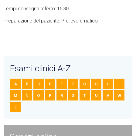
Tempi consegna referto: 15GG.
Preparazione del paziente: Prelievo ematico
Esami clinici A-Z
A
B
C
D
E
F
G
H
I
L
M
N
O
P
R
S
T
U
V
W
Z