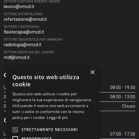
SETTORE GESTIONE RISORSE UMANE
lavoro@vmcd.it
SETTORE REFERTAZIONE
refertazione@vmcd.it
SETTORE FISIOTERAPIA
fisioterapia@vmcd.it
SETTORE DIAGNOSTICA PER IMMAGINI
radiologia@vmcd.it
SETTORE MEDICINA DEL LAVORO
mdl@vmcd.it
×
Orari Centro Diagnostico
Questo sito web utilizza
cookie
Lunedì - Venerdì
08:00 - 19:30
Questo sito web utilizza i cookie per
Sabato
08:00 - 13:00
migliorare la tua esperienza di navigazione.
Utilizzando il nostro sito web acconsenti a
Domenica
Chiuso
tutti i cookie in conformità con la nostra
policy per i cookie.
Leggi di più
Orari Centro Diagnostico
STRETTAMENTE NECESSARI
Lunedì - Venerdì
07:00 - 17:30
PERFORMANCE