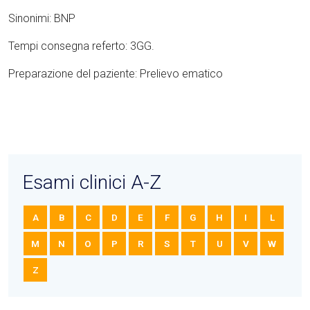
Sinonimi: BNP
Tempi consegna referto: 3GG.
Preparazione del paziente: Prelievo ematico
Esami clinici A-Z
A
B
C
D
E
F
G
H
I
L
M
N
O
P
R
S
T
U
V
W
Z