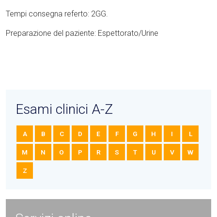
Tempi consegna referto: 2GG.
Preparazione del paziente: Espettorato/Urine
Esami clinici A-Z
A
B
C
D
E
F
G
H
I
L
M
N
O
P
R
S
T
U
V
W
Z