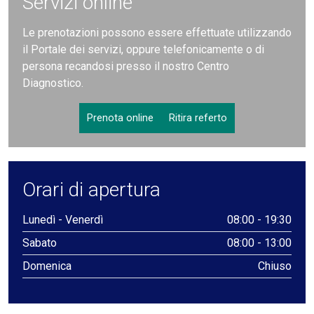
Servizi online
Le prenotazioni possono essere effettuate utilizzando
il Portale dei servizi, oppure telefonicamente o di
persona recandosi presso il nostro Centro
Diagnostico.
Prenota online
Ritira referto
Orari di apertura
Lunedì - Venerdì
08:00 - 19:30
Sabato
08:00 - 13:00
Domenica
Chiuso