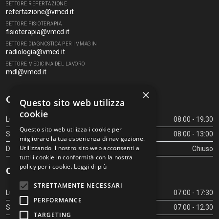
SETTORE REFERTAZIONE
refertazione@vmcd.it
SETTORE FISIOTERAPIA
fisioterapia@vmcd.it
SETTORE DIAGNOSTICA PER IMMAGINI
radiologia@vmcd.it
SETTORE MEDICINA DEL LAVORO
mdl@vmcd.it
×
Orari Centro Diagnostico
Questo sito web utilizza
cookie
Lunedì - Venerdì
08:00 - 19:30
Questo sito web utilizza i cookie per
Sabato
08:00 - 13:00
migliorare la tua esperienza di navigazione.
Utilizzando il nostro sito web acconsenti a
Domenica
Chiuso
tutti i cookie in conformità con la nostra
policy per i cookie.
Leggi di più
Orari Centro Diagnostico
STRETTAMENTE NECESSARI
Lunedì - Venerdì
07:00 - 17:30
PERFORMANCE
Sabato
07:00 - 12:30
TARGETING