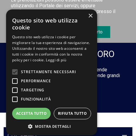
utilizzando il Portale dei servizi, oppure
telefonicamente o di persona recandosi presso il
×
nostro Centro Diagnostico.
Questo sito web utilizza
cookie
Prenota online
Ritira referto
Questo sito web utilizza i cookie per
migliorare la tua esperienza di navigazione.
Utilizzando il nostro sito web acconsenti a
MEDICINA DEL LAVORO
tutti i cookie in conformità con la nostra
policy per i cookie.
Leggi di più
Il servizio si prefigge di assistere le Aziende
STRETTAMENTE NECESSARI
pubbliche e private. Si rivolge sia ad aziende grandi
PERFORMANCE
che a quelle di piccole dimensioni.
TARGETING
FUNZIONALITÀ
Leggi di più
ACCETTA TUTTO
RIFIUTA TUTTO
MOSTRA DETTAGLI
CHI SIAMO