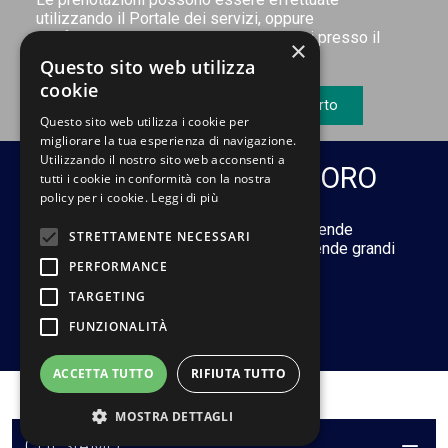
utilizzando il Portale dei servizi, oppure
telefonicamente o di persona recandosi presso il
×
nostro Centro Diagnostico.
Questo sito web utilizza
cookie
Prenota online
Ritira referto
Questo sito web utilizza i cookie per
migliorare la tua esperienza di navigazione.
Utilizzando il nostro sito web acconsenti a
MEDICINA DEL LAVORO
tutti i cookie in conformità con la nostra
policy per i cookie.
Leggi di più
Il servizio si prefigge di assistere le Aziende
STRETTAMENTE NECESSARI
pubbliche e private. Si rivolge sia ad aziende grandi
PERFORMANCE
che a quelle di piccole dimensioni.
TARGETING
FUNZIONALITÀ
Leggi di più
ACCETTA TUTTO
RIFIUTA TUTTO
MOSTRA DETTAGLI
CHI SIAMO