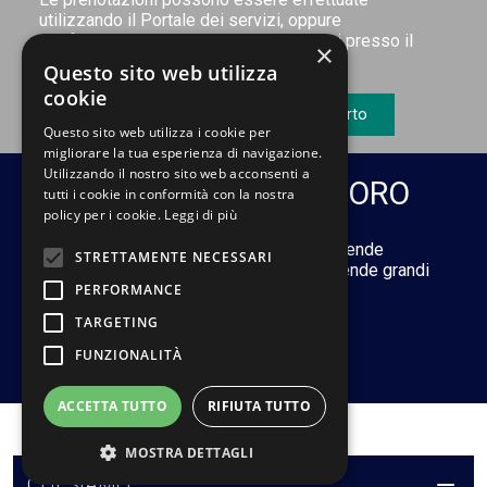
utilizzando il Portale dei servizi, oppure
telefonicamente o di persona recandosi presso il
×
nostro Centro Diagnostico.
Questo sito web utilizza
cookie
Prenota online
Ritira referto
Questo sito web utilizza i cookie per
migliorare la tua esperienza di navigazione.
Utilizzando il nostro sito web acconsenti a
MEDICINA DEL LAVORO
tutti i cookie in conformità con la nostra
policy per i cookie.
Leggi di più
Il servizio si prefigge di assistere le Aziende
STRETTAMENTE NECESSARI
pubbliche e private. Si rivolge sia ad aziende grandi
PERFORMANCE
che a quelle di piccole dimensioni.
TARGETING
FUNZIONALITÀ
Leggi di più
ACCETTA TUTTO
RIFIUTA TUTTO
MOSTRA DETTAGLI
CHI SIAMO